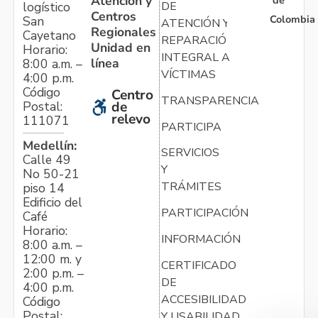
Atención y
de
logístico
DE
Centros
Colombia
San
ATENCIÓN Y
Regionales
Cayetano
REPARACIÓN
Unidad en
Horario:
INTEGRAL A
línea
8:00 a.m. –
VÍCTIMAS
4:00 p.m.
Código
Centro
TRANSPARENCIA
Postal:
de
relevo
111071
PARTICIPA
Medellín:
SERVICIOS
Calle 49
Y
No 50-21
TRÁMITES
piso 14
Edificio del
PARTICIPACIÓN
Café
Horario:
INFORMACIÓN
8:00 a.m. –
12:00 m. y
CERTIFICADO
2:00 p.m. –
DE
4:00 p.m.
ACCESIBILIDAD
Código
Postal:
Y USABILIDAD