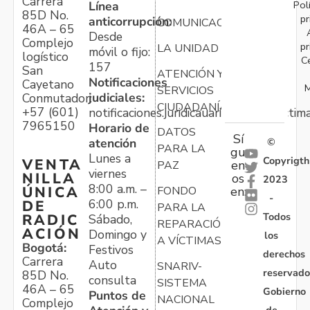
Carrera
Pol
Línea
85D No.
pr
anticorrupción:
COMUNICACIONES
46A – 65
Desde
Complejo
pr
LA UNIDAD
móvil o fijo:
logístico
C
157
San
ATENCIÓN Y
Notificaciones
Cayetano
M
SERVICIOS
judiciales:
Conmutador:
CIUDADANÍA
+57 (601)
notificaciones.juridicauariv@unidadvictim
7965150
Horario de
DATOS
Sí
atención
©
PARA LA
gu
Lunes a
Copyrigth
VENTA
en
PAZ
viernes
NILLA
os
2023
8:00 a.m. –
ÚNICA
FONDO
en:
-
6:00 p.m.
DE
PARA LA
Todos
RADIC
Sábado,
REPARACIÓN
ACIÓN
Domingo y
los
A VÍCTIMAS
Bogotá:
Festivos
derechos
Carrera
Auto
SNARIV-
reservado
85D No.
consulta
SISTEMA
46A – 65
Gobierno
Puntos de
NACIONAL
Complejo