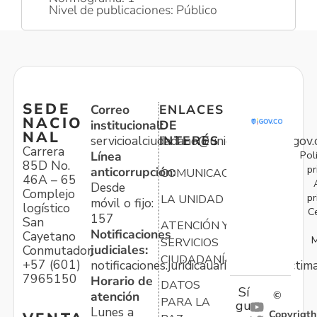
Nivel de publicaciones: Público
SEDE
Correo
ENLACES
NACIO
institucional:
DE
NAL
servicioalciudadano@unidadvictimas.gov.
INTERÉS
Carrera
Pol
Línea
85D No.
pr
anticorrupción:
COMUNICACIONES
46A – 65
Desde
Complejo
pr
LA UNIDAD
móvil o fijo:
logístico
C
157
San
ATENCIÓN Y
Notificaciones
Cayetano
M
SERVICIOS
judiciales:
Conmutador:
CIUDADANÍA
+57 (601)
notificaciones.juridicauariv@unidadvictim
7965150
Horario de
DATOS
Sí
atención
©
PARA LA
gu
Lunes a
Copyrigth