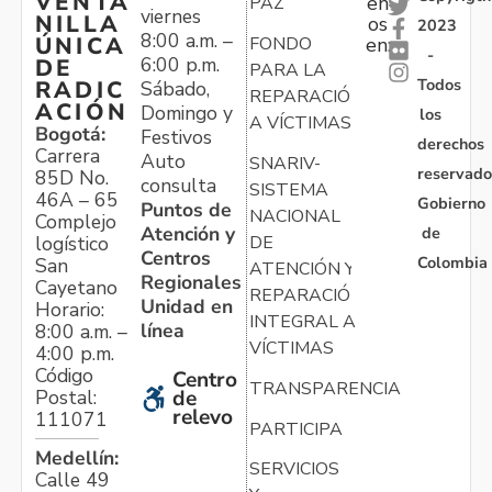
VENTA
en
PAZ
viernes
NILLA
os
2023
8:00 a.m. –
ÚNICA
FONDO
en:
-
6:00 p.m.
DE
PARA LA
Todos
RADIC
Sábado,
REPARACIÓN
ACIÓN
Domingo y
los
A VÍCTIMAS
Bogotá:
Festivos
derechos
Carrera
Auto
SNARIV-
reservado
85D No.
consulta
SISTEMA
46A – 65
Gobierno
Puntos de
NACIONAL
Complejo
Atención y
de
logístico
DE
Centros
Colombia
San
ATENCIÓN Y
Regionales
Cayetano
REPARACIÓN
Unidad en
Horario:
INTEGRAL A
línea
8:00 a.m. –
VÍCTIMAS
4:00 p.m.
Código
Centro
TRANSPARENCIA
Postal:
de
relevo
111071
PARTICIPA
Medellín:
SERVICIOS
Calle 49