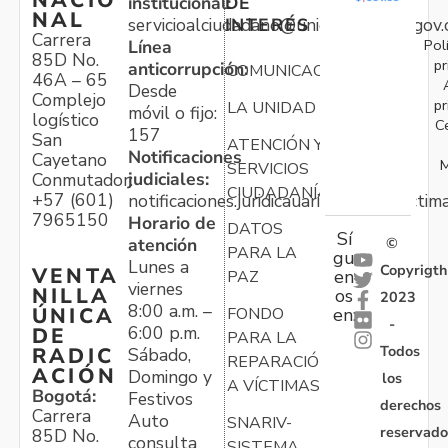
NACIO
institucional:
DE
NAL
servicioalciudadano@unidadvictimas.gov.
INTERÉS
Carrera
Pol
Línea
85D No.
pr
anticorrupción:
COMUNICACIONES
46A – 65
Desde
Complejo
pr
LA UNIDAD
móvil o fijo:
logístico
C
157
San
ATENCIÓN Y
Notificaciones
Cayetano
M
SERVICIOS
judiciales:
Conmutador:
CIUDADANÍA
+57 (601)
notificaciones.juridicauariv@unidadvictim
7965150
Horario de
DATOS
Sí
atención
©
PARA LA
gu
Lunes a
Copyrigth
VENTA
en
PAZ
viernes
NILLA
os
2023
8:00 a.m. –
ÚNICA
FONDO
en:
-
6:00 p.m.
DE
PARA LA
Todos
RADIC
Sábado,
REPARACIÓN
ACIÓN
Domingo y
los
A VÍCTIMAS
Bogotá:
Festivos
derechos
Carrera
Auto
SNARIV-
reservado
85D No.
consulta
SISTEMA