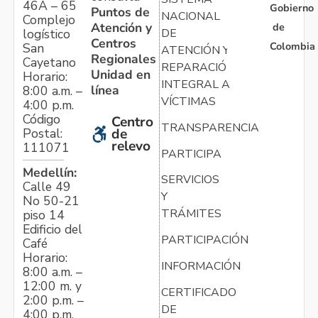
46A – 65
Gobierno
Puntos de
NACIONAL
Complejo
Atención y
de
logístico
DE
Centros
Colombia
San
ATENCIÓN Y
Regionales
Cayetano
REPARACIÓN
Unidad en
Horario:
INTEGRAL A
línea
8:00 a.m. –
VÍCTIMAS
4:00 p.m.
Código
Centro
TRANSPARENCIA
Postal:
de
relevo
111071
PARTICIPA
Medellín:
SERVICIOS
Calle 49
Y
No 50-21
TRÁMITES
piso 14
Edificio del
PARTICIPACIÓN
Café
Horario:
INFORMACIÓN
8:00 a.m. –
12:00 m. y
CERTIFICADO
2:00 p.m. –
DE
4:00 p.m.