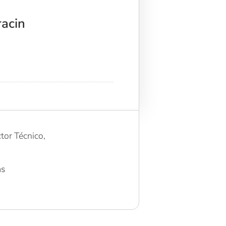
racin
tor Técnico,
as