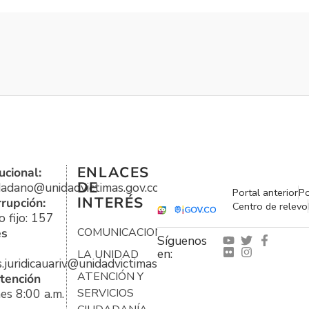
ENLACES
ucional:
DE
udadano@unidadvictimas.gov.co
Portal anterior
Po
INTERÉS
rrupción:
Centro de relevo
 fijo: 157
es
COMUNICACIONES
Síguenos
en:
LA UNIDAD
s.juridicauariv@unidadvictimas.gov.co
ATENCIÓN Y
tención
es 8:00 a.m.
SERVICIOS