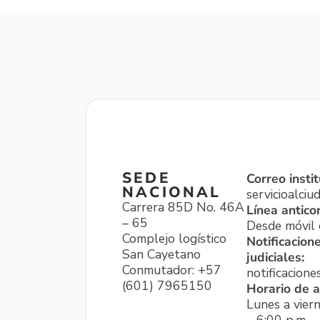
SEDE
Correo instit
NACIONAL
servicioalci
Carrera 85D No. 46A
Línea antico
– 65
Desde móvil o
Complejo logístico
Notificacion
San Cayetano
judiciales:
Conmutador: +57
notificacione
(601) 7965150
Horario de a
Lunes a viern
– 6:00 p.m.