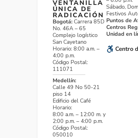
VENTANILLA
Sábado, Dom
ÚNICA DE
Festivos Aut
RADICACIÓN
Puntos de A
Bogotá:
Carrera 85D
Centros Reg
No. 46A – 65
Unidad en l
Complejo logístico
San Cayetano
Horario: 8:00 a.m. –
Centro d
4:00 p.m.
Código Postal:
111071
Medellín:
Calle 49 No 50-21
piso 14
Edificio del Café
Horario:
8:00 a.m. – 12:00 m. y
2:00 p.m. – 4:00 p.m.
Código Postal:
050010