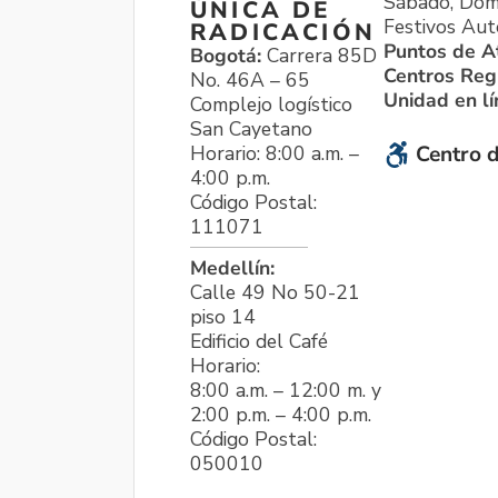
Sábado, Dom
ÚNICA DE
Festivos Aut
RADICACIÓN
Puntos de A
Bogotá:
Carrera 85D
Centros Reg
No. 46A – 65
Unidad en l
Complejo logístico
San Cayetano
Horario: 8:00 a.m. –
Centro d
4:00 p.m.
Código Postal:
111071
Medellín:
Calle 49 No 50-21
piso 14
Edificio del Café
Horario:
8:00 a.m. – 12:00 m. y
2:00 p.m. – 4:00 p.m.
Código Postal:
050010