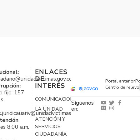
ENLACES
ucional:
DE
udadano@unidadvictimas.gov.co
Portal anterior
Po
INTERÉS
rrupción:
Centro de relevo
 fijo: 157
es
COMUNICACIONES
Síguenos
en:
LA UNIDAD
s.juridicauariv@unidadvictimas.gov.co
ATENCIÓN Y
tención
es 8:00 a.m.
SERVICIOS
CIUDADANÍA