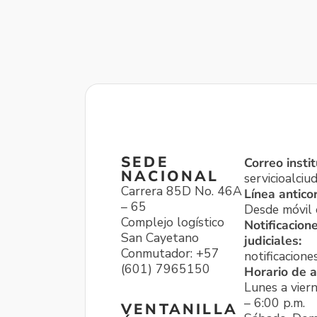
SEDE
Correo instit
NACIONAL
servicioalci
Carrera 85D No. 46A
Línea antico
– 65
Desde móvil o
Complejo logístico
Notificacion
San Cayetano
judiciales:
Conmutador: +57
notificacione
(601) 7965150
Horario de a
Lunes a viern
– 6:00 p.m.
VENTANILLA