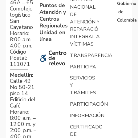
46A – 65
Gobierno
Puntos de
NACIONAL
Complejo
Atención y
de
logístico
DE
Centros
Colombia
San
ATENCIÓN Y
Regionales
Cayetano
REPARACIÓN
Unidad en
Horario:
INTEGRAL A
línea
8:00 a.m. –
VÍCTIMAS
4:00 p.m.
Código
Centro
TRANSPARENCIA
Postal:
de
relevo
111071
PARTICIPA
Medellín:
SERVICIOS
Calle 49
Y
No 50-21
TRÁMITES
piso 14
Edificio del
PARTICIPACIÓN
Café
Horario:
INFORMACIÓN
8:00 a.m. –
12:00 m. y
CERTIFICADO
2:00 p.m. –
DE
4:00 p.m.