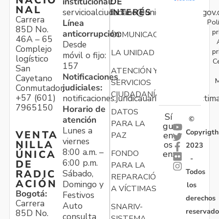
NACIO
institucional:
DE
NAL
servicioalciudadano@unidadvictimas.gov.
INTERÉS
Carrera
Pol
Línea
85D No.
pr
anticorrupción:
COMUNICACIONES
46A – 65
Desde
Complejo
pr
LA UNIDAD
móvil o fijo:
logístico
C
157
San
ATENCIÓN Y
Notificaciones
Cayetano
M
SERVICIOS
judiciales:
Conmutador:
CIUDADANÍA
+57 (601)
notificaciones.juridicauariv@unidadvictim
7965150
Horario de
DATOS
Sí
atención
©
PARA LA
gu
Lunes a
Copyrigth
VENTA
en
PAZ
viernes
NILLA
os
2023
8:00 a.m. –
ÚNICA
FONDO
en:
-
6:00 p.m.
DE
PARA LA
Todos
RADIC
Sábado,
REPARACIÓN
ACIÓN
Domingo y
los
A VÍCTIMAS
Bogotá:
Festivos
derechos
Carrera
Auto
SNARIV-
reservado
85D No.
consulta
SISTEMA