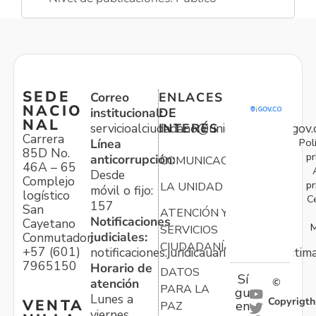
SEDE
Correo
ENLACES
NACIO
institucional:
DE
NAL
servicioalciudadano@unidadvictimas.gov.
INTERÉS
Carrera
Pol
Línea
85D No.
pr
anticorrupción:
COMUNICACIONES
46A – 65
Desde
Complejo
pr
LA UNIDAD
móvil o fijo:
logístico
C
157
San
ATENCIÓN Y
Notificaciones
Cayetano
M
SERVICIOS
judiciales:
Conmutador:
CIUDADANÍA
+57 (601)
notificaciones.juridicauariv@unidadvictim
7965150
Horario de
DATOS
Sí
atención
©
PARA LA
gu
Lunes a
Copyrigth
VENTA
en
PAZ
viernes