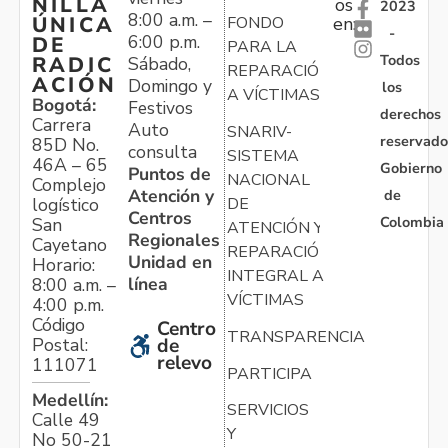
NILLA
os
2023
8:00 a.m. –
ÚNICA
FONDO
en:
-
6:00 p.m.
DE
PARA LA
Todos
RADIC
Sábado,
REPARACIÓN
ACIÓN
Domingo y
los
A VÍCTIMAS
Bogotá:
Festivos
derechos
Carrera
Auto
SNARIV-
reservado
85D No.
consulta
SISTEMA
46A – 65
Gobierno
Puntos de
NACIONAL
Complejo
Atención y
de
logístico
DE
Centros
Colombia
San
ATENCIÓN Y
Regionales
Cayetano
REPARACIÓN
Unidad en
Horario:
INTEGRAL A
línea
8:00 a.m. –
VÍCTIMAS
4:00 p.m.
Código
Centro
TRANSPARENCIA
Postal:
de
relevo
111071
PARTICIPA
Medellín:
SERVICIOS
Calle 49
Y
No 50-21