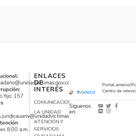
ENLACES
ucional:
DE
udadano@unidadvictimas.gov.co
Portal anterior
Po
INTERÉS
rrupción:
Centro de relevo
 fijo: 157
es
COMUNICACIONES
Síguenos
en:
LA UNIDAD
s.juridicauariv@unidadvictimas.gov.co
ATENCIÓN Y
tención
es 8:00 a.m.
SERVICIOS