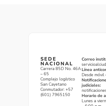
SEDE
Correo instit
NACIONAL
servicioalci
Carrera 85D No. 46A
Línea antico
– 65
Desde móvil o
Complejo logístico
Notificacion
San Cayetano
judiciales:
Conmutador: +57
notificacione
(601) 7965150
Horario de a
Lunes a viern
– 6:00 p.m.