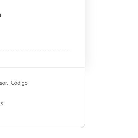
a
or, Código
as