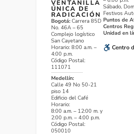
VENTANILLA
Sábado, Dom
ÚNICA DE
Festivos Aut
RADICACIÓN
Puntos de A
Bogotá:
Carrera 85D
Centros Reg
No. 46A – 65
Unidad en l
Complejo logístico
San Cayetano
Horario: 8:00 a.m. –
Centro d
4:00 p.m.
Código Postal:
111071
Medellín:
Calle 49 No 50-21
piso 14
Edificio del Café
Horario:
8:00 a.m. – 12:00 m. y
2:00 p.m. – 4:00 p.m.
Código Postal:
050010