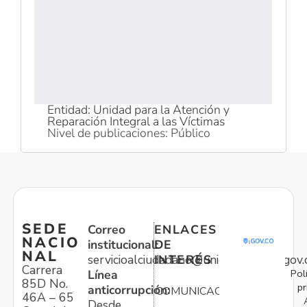
Entidad: Unidad para la Atención y
Reparación Integral a las Víctimas
Nivel de publicaciones: Público
SEDE
Correo
ENLACES
NACIO
institucional:
DE
NAL
servicioalciudadano@unidadvictimas.gov.
INTERÉS
Carrera
Pol
Línea
85D No.
pr
anticorrupción:
COMUNICACIONES
46A – 65
Desde