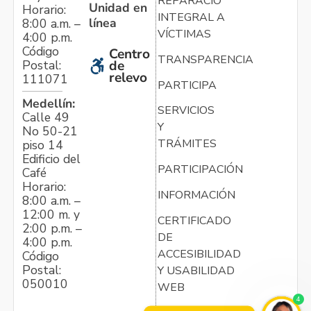
REPARACIÓN
Unidad en
Horario:
INTEGRAL A
línea
8:00 a.m. –
VÍCTIMAS
4:00 p.m.
Código
Centro
TRANSPARENCIA
Postal:
de
relevo
111071
PARTICIPA
Medellín:
SERVICIOS
Calle 49
Y
No 50-21
TRÁMITES
piso 14
Edificio del
PARTICIPACIÓN
Café
Horario:
INFORMACIÓN
8:00 a.m. –
12:00 m. y
CERTIFICADO
2:00 p.m. –
DE
4:00 p.m.
ACCESIBILIDAD
Código
Postal:
Y USABILIDAD
050010
WEB
4