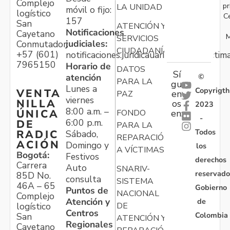
Complejo
pr
LA UNIDAD
móvil o fijo:
logístico
C
157
San
ATENCIÓN Y
Notificaciones
Cayetano
M
SERVICIOS
judiciales:
Conmutador:
CIUDADANÍA
+57 (601)
notificaciones.juridicauariv@unidadvictim
7965150
Horario de
DATOS
Sí
atención
©
PARA LA
gu
Lunes a
Copyrigth
VENTA
en
PAZ
viernes
NILLA
os
2023
8:00 a.m. –
ÚNICA
FONDO
en:
-
6:00 p.m.
DE
PARA LA
Todos
RADIC
Sábado,
REPARACIÓN
ACIÓN
Domingo y
los
A VÍCTIMAS
Bogotá:
Festivos
derechos
Carrera
Auto
SNARIV-
reservado
85D No.
consulta
SISTEMA
46A – 65
Gobierno
Puntos de
NACIONAL
Complejo
Atención y
de
logístico
DE
Centros
Colombia
San
ATENCIÓN Y
Regionales
Cayetano