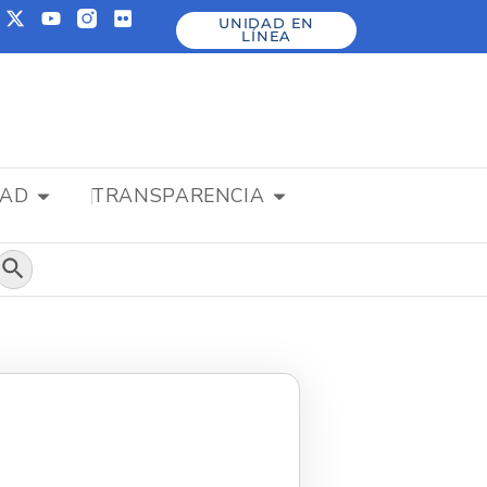
UNIDAD EN
LÍNEA
DAD
TRANSPARENCIA
Botón de búsqueda