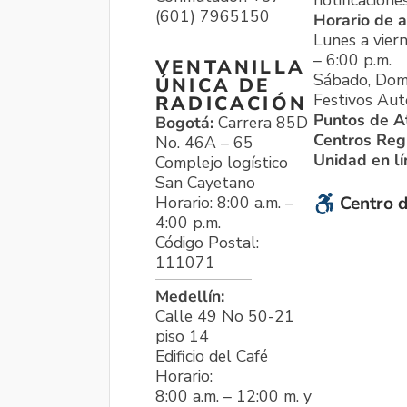
(601) 7965150
Horario de a
Lunes a viern
– 6:00 p.m.
VENTANILLA
Sábado, Dom
ÚNICA DE
Festivos Aut
RADICACIÓN
Puntos de A
Bogotá:
Carrera 85D
Centros Reg
No. 46A – 65
Unidad en l
Complejo logístico
San Cayetano
Horario: 8:00 a.m. –
Centro d
4:00 p.m.
Código Postal:
111071
Medellín:
Calle 49 No 50-21
piso 14
Edificio del Café
Horario:
8:00 a.m. – 12:00 m. y