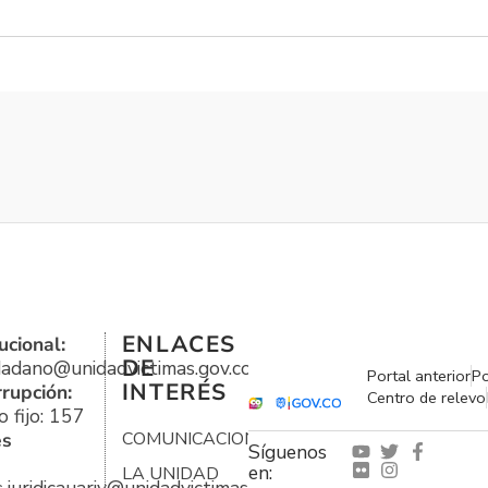
ENLACES
ucional:
DE
udadano@unidadvictimas.gov.co
Portal anterior
Po
INTERÉS
rrupción:
Centro de relevo
 fijo: 157
es
COMUNICACIONES
Síguenos
en:
LA UNIDAD
s.juridicauariv@unidadvictimas.gov.co