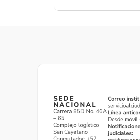
SEDE
Correo instit
NACIONAL
servicioalci
Carrera 85D No. 46A
Línea antico
– 65
Desde móvil o
Complejo logístico
Notificacion
San Cayetano
judiciales:
Conmutador: +57
notificacione