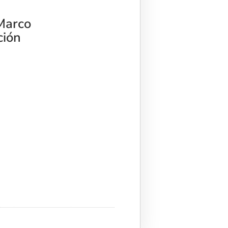
 Marco
ción