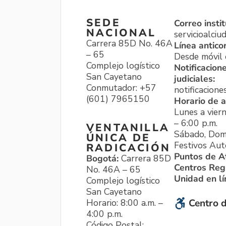
SEDE
Correo instit
NACIONAL
servicioalci
Carrera 85D No. 46A
Línea antico
– 65
Desde móvil o
Complejo logístico
Notificacion
San Cayetano
judiciales:
Conmutador: +57
notificacione
(601) 7965150
Horario de a
Lunes a viern
– 6:00 p.m.
VENTANILLA
Sábado, Dom
ÚNICA DE
Festivos Aut
RADICACIÓN
Puntos de A
Bogotá:
Carrera 85D
Centros Reg
No. 46A – 65
Unidad en l
Complejo logístico
San Cayetano
Horario: 8:00 a.m. –
Centro d
4:00 p.m.
Código Postal: