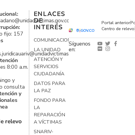
ENLACES
ucional:
DE
udadano@unidadvictimas.gov.co
Portal anterior
Po
INTERÉS
rrupción:
Centro de relevo
 fijo: 157
es
COMUNICACIONES
Síguenos
en:
LA UNIDAD
s.juridicauariv@unidadvictimas.gov.co
ATENCIÓN Y
tención
es 8:00 a.m.
SERVICIOS
CIUDADANÍA
ingo y
DATOS PARA
o consulta
LA PAZ
tención y
ionales
FONDO PARA
ínea
LA
REPARACIÓN
e relevo
A VÍCTIMAS
SNARIV-