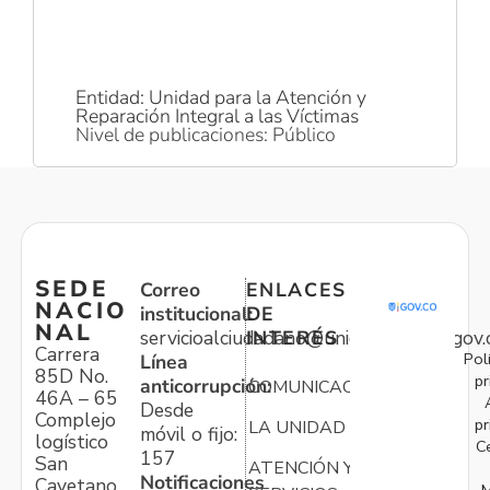
Entidad: Unidad para la Atención y
Reparación Integral a las Víctimas
Nivel de publicaciones: Público
SEDE
Correo
ENLACES
NACIO
institucional:
DE
NAL
servicioalciudadano@unidadvictimas.gov.
INTERÉS
Carrera
Pol
Línea
85D No.
pr
anticorrupción:
COMUNICACIONES
46A – 65
Desde
Complejo
pr
LA UNIDAD
móvil o fijo:
logístico
C
157
San
ATENCIÓN Y
Notificaciones
Cayetano