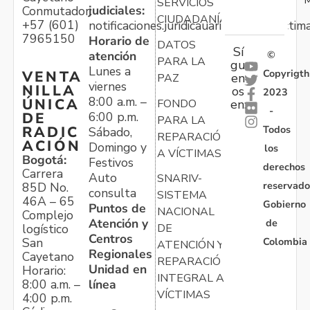
M
SERVICIOS
judiciales:
Conmutador:
CIUDADANÍA
+57 (601)
notificaciones.juridicauariv@unidadvictim
7965150
Horario de
DATOS
Sí
atención
©
PARA LA
gu
Lunes a
Copyrigth
VENTA
en
PAZ
viernes
NILLA
os
2023
8:00 a.m. –
ÚNICA
FONDO
en:
-
6:00 p.m.
DE
PARA LA
Todos
RADIC
Sábado,
REPARACIÓN
ACIÓN
Domingo y
los
A VÍCTIMAS
Bogotá:
Festivos
derechos
Carrera
Auto
SNARIV-
reservado
85D No.
consulta
SISTEMA
46A – 65
Gobierno
Puntos de
NACIONAL
Complejo
Atención y
de
logístico
DE
Centros
Colombia
San
ATENCIÓN Y
Regionales
Cayetano
REPARACIÓN
Unidad en
Horario:
INTEGRAL A
línea
8:00 a.m. –
VÍCTIMAS
4:00 p.m.