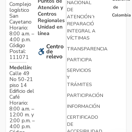
Puntos de
NACIONAL
Complejo
Atención y
de
logístico
DE
Centros
Colombia
San
ATENCIÓN Y
Regionales
Cayetano
REPARACIÓN
Unidad en
Horario:
INTEGRAL A
línea
8:00 a.m. –
VÍCTIMAS
4:00 p.m.
Código
Centro
TRANSPARENCIA
Postal:
de
relevo
111071
PARTICIPA
Medellín:
SERVICIOS
Calle 49
Y
No 50-21
TRÁMITES
piso 14
Edificio del
PARTICIPACIÓN
Café
Horario:
INFORMACIÓN
8:00 a.m. –
12:00 m. y
CERTIFICADO
2:00 p.m. –
DE
4:00 p.m.
ACCESIBILIDAD