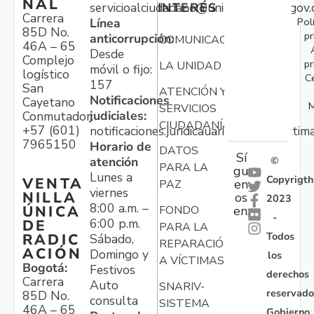
NAL
servicioalciudadano@unidadvictimas.gov.
INTERÉS
Carrera
Pol
Línea
85D No.
pr
anticorrupción:
COMUNICACIONES
46A – 65
Desde
Complejo
pr
LA UNIDAD
móvil o fijo:
logístico
C
157
San
ATENCIÓN Y
Notificaciones
Cayetano
M
SERVICIOS
judiciales:
Conmutador:
CIUDADANÍA
+57 (601)
notificaciones.juridicauariv@unidadvictim
7965150
Horario de
DATOS
Sí
atención
©
PARA LA
gu
Lunes a
Copyrigth
VENTA
en
PAZ
viernes
NILLA
os
2023
8:00 a.m. –
ÚNICA
FONDO
en:
-
6:00 p.m.
DE
PARA LA
Todos
RADIC
Sábado,
REPARACIÓN
ACIÓN
Domingo y
los
A VÍCTIMAS
Bogotá:
Festivos
derechos
Carrera
Auto
SNARIV-
reservado
85D No.
consulta
SISTEMA
46A – 65
Gobierno