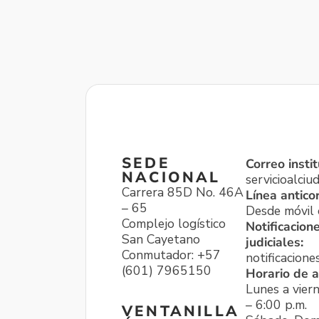
SEDE
Correo instit
NACIONAL
servicioalci
Carrera 85D No. 46A
Línea antico
– 65
Desde móvil o
Complejo logístico
Notificacion
San Cayetano
judiciales:
Conmutador: +57
notificacione
(601) 7965150
Horario de a
Lunes a viern
– 6:00 p.m.
VENTANILLA