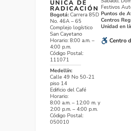
Sábado, Dom
ÚNICA DE
Festivos Aut
RADICACIÓN
Puntos de A
Bogotá:
Carrera 85D
Centros Reg
No. 46A – 65
Unidad en l
Complejo logístico
San Cayetano
Horario: 8:00 a.m. –
Centro d
4:00 p.m.
Código Postal:
111071
Medellín:
Calle 49 No 50-21
piso 14
Edificio del Café
Horario:
8:00 a.m. – 12:00 m. y
2:00 p.m. – 4:00 p.m.
Código Postal:
050010