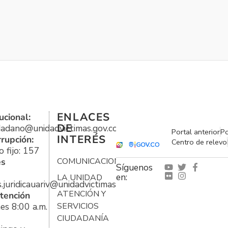
ENLACES
ucional:
DE
udadano@unidadvictimas.gov.co
Portal anterior
Po
INTERÉS
rrupción:
Centro de relevo
 fijo: 157
es
COMUNICACIONES
Síguenos
en:
LA UNIDAD
s.juridicauariv@unidadvictimas.gov.co
ATENCIÓN Y
tención
es 8:00 a.m.
SERVICIOS
CIUDADANÍA