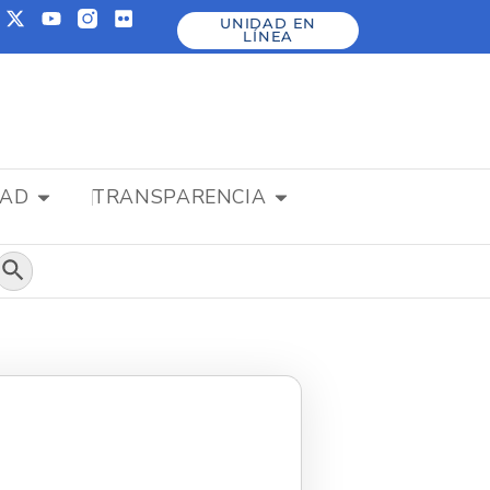
UNIDAD EN
LÍNEA
DAD
TRANSPARENCIA
Botón de búsqueda