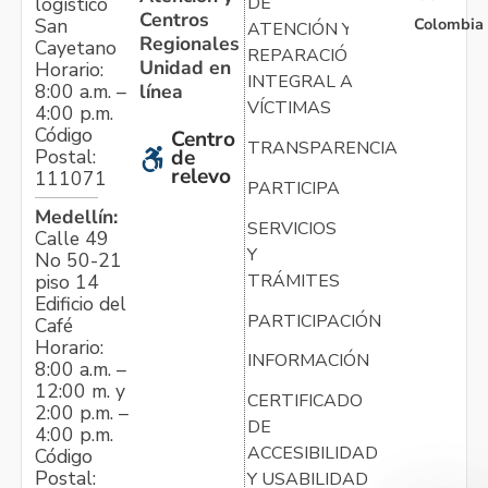
logístico
DE
Centros
Colombia
San
ATENCIÓN Y
Regionales
Cayetano
REPARACIÓN
Unidad en
Horario:
INTEGRAL A
línea
8:00 a.m. –
VÍCTIMAS
4:00 p.m.
Código
Centro
TRANSPARENCIA
Postal:
de
relevo
111071
PARTICIPA
Medellín:
SERVICIOS
Calle 49
Y
No 50-21
TRÁMITES
piso 14
Edificio del
PARTICIPACIÓN
Café
Horario:
INFORMACIÓN
8:00 a.m. –
12:00 m. y
CERTIFICADO
2:00 p.m. –
DE
4:00 p.m.
ACCESIBILIDAD
Código
Postal:
Y USABILIDAD