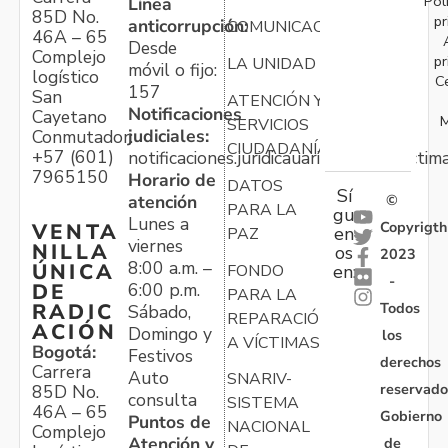
Pol
Línea
85D No.
pr
anticorrupción:
COMUNICACIONES
46A – 65
Desde
Complejo
pr
LA UNIDAD
móvil o fijo:
logístico
C
157
San
ATENCIÓN Y
Notificaciones
Cayetano
M
SERVICIOS
judiciales:
Conmutador:
CIUDADANÍA
+57 (601)
notificaciones.juridicauariv@unidadvictim
7965150
Horario de
DATOS
Sí
atención
©
PARA LA
gu
Lunes a
Copyrigth
VENTA
en
PAZ
viernes
NILLA
os
2023
8:00 a.m. –
ÚNICA
FONDO
en:
-
6:00 p.m.
DE
PARA LA
Todos
RADIC
Sábado,
REPARACIÓN
ACIÓN
Domingo y
los
A VÍCTIMAS
Bogotá:
Festivos
derechos
Carrera
Auto
SNARIV-
reservado
85D No.
consulta
SISTEMA
46A – 65
Gobierno
Puntos de
NACIONAL
Complejo
Atención y
de