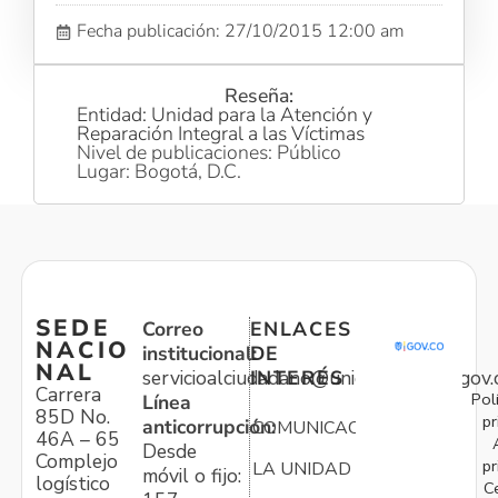
Fecha publicación: 27/10/2015 12:00 am
Reseña:
Entidad: Unidad para la Atención y
Reparación Integral a las Víctimas
Nivel de publicaciones: Público
Lugar: Bogotá, D.C.
SEDE
Correo
ENLACES
NACIO
institucional:
DE
NAL
servicioalciudadano@unidadvictimas.gov.
INTERÉS
Carrera
Pol
Línea
85D No.
pr
anticorrupción:
COMUNICACIONES
46A – 65
Desde
Complejo
pr
LA UNIDAD
móvil o fijo:
logístico
C