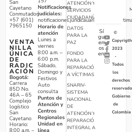
157
San
ATENCIÓN Y
Notificaciones
Cayetano
M
SERVICIOS
judiciales:
Conmutador:
CIUDADANÍA
+57 (601)
notificaciones.juridicauariv@unidadvictim
7965150
Horario de
DATOS
Sí
atención
©
PARA LA
gu
Lunes a
Copyrigth
VENTA
en
PAZ
viernes
NILLA
os
2023
8:00 a.m. –
ÚNICA
FONDO
en:
-
6:00 p.m.
DE
PARA LA
Todos
RADIC
Sábado,
REPARACIÓN
ACIÓN
Domingo y
los
A VÍCTIMAS
Bogotá:
Festivos
derechos
Carrera
Auto
SNARIV-
reservado
85D No.
consulta
SISTEMA
46A – 65
Gobierno
Puntos de
NACIONAL
Complejo
Atención y
de
logístico
DE
Centros
Colombia
San
ATENCIÓN Y
Regionales
Cayetano
REPARACIÓN
Unidad en
Horario:
INTEGRAL A
línea
8:00 a.m. –