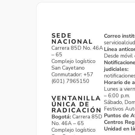
SEDE
Correo instit
NACIONAL
servicioalci
Carrera 85D No. 46A
Línea antico
– 65
Desde móvil o
Complejo logístico
Notificacion
San Cayetano
judiciales:
Conmutador: +57
notificacione
(601) 7965150
Horario de a
Lunes a viern
– 6:00 p.m.
VENTANILLA
Sábado, Dom
ÚNICA DE
Festivos Aut
RADICACIÓN
Puntos de A
Bogotá:
Carrera 85D
Centros Reg
No. 46A – 65
Unidad en l
Complejo logístico