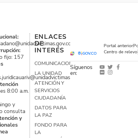
ENLACES
ucional:
DE
udadano@unidadvictimas.gov.co
Portal anterior
Po
INTERÉS
rrupción:
Centro de relevo
 fijo: 157
es
COMUNICACIONES
Síguenos
en:
LA UNIDAD
s.juridicauariv@unidadvictimas.gov.co
ATENCIÓN Y
tención
es 8:00 a.m.
SERVICIOS
CIUDADANÍA
ingo y
DATOS PARA
o consulta
LA PAZ
tención y
ionales
FONDO PARA
ínea
LA