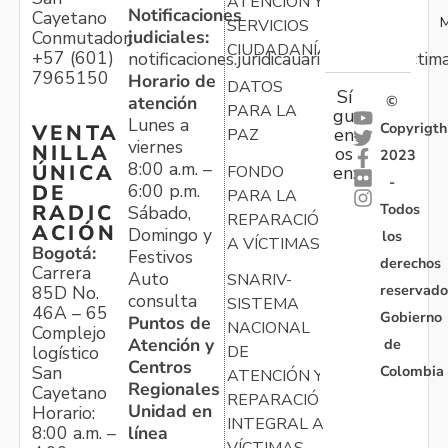
ATENCIÓN Y
Notificaciones
Cayetano
M
SERVICIOS
judiciales:
Conmutador:
CIUDADANÍA
+57 (601)
notificaciones.juridicauariv@unidadvictim
7965150
Horario de
DATOS
Sí
atención
©
PARA LA
gu
Lunes a
Copyrigth
VENTA
en
PAZ
viernes
NILLA
os
2023
8:00 a.m. –
ÚNICA
FONDO
en:
-
6:00 p.m.
DE
PARA LA
Todos
RADIC
Sábado,
REPARACIÓN
ACIÓN
Domingo y
los
A VÍCTIMAS
Bogotá:
Festivos
derechos
Carrera
Auto
SNARIV-
reservado
85D No.
consulta
SISTEMA
46A – 65
Gobierno
Puntos de
NACIONAL
Complejo
Atención y
de
logístico
DE
Centros
Colombia
San
ATENCIÓN Y
Regionales
Cayetano
REPARACIÓN
Unidad en
Horario:
INTEGRAL A
línea
8:00 a.m. –