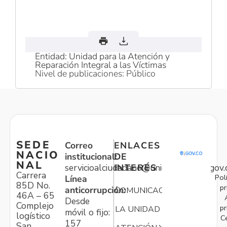
Entidad: Unidad para la Atención y
Reparación Integral a las Víctimas
Nivel de publicaciones: Público
SEDE
Correo
ENLACES
NACIO
institucional:
DE
NAL
servicioalciudadano@unidadvictimas.gov.
INTERÉS
Carrera
Pol
Línea
85D No.
pr
anticorrupción:
COMUNICACIONES
46A – 65
Desde
Complejo
pr
LA UNIDAD
móvil o fijo:
logístico
C
157
San