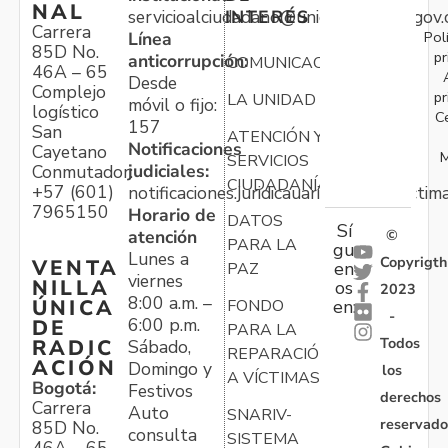
NAL
servicioalciudadano@unidadvictimas.gov.
INTERÉS
Carrera
Pol
Línea
85D No.
pr
anticorrupción:
COMUNICACIONES
46A – 65
Desde
Complejo
pr
LA UNIDAD
móvil o fijo:
logístico
C
157
San
ATENCIÓN Y
Notificaciones
Cayetano
M
SERVICIOS
judiciales:
Conmutador:
CIUDADANÍA
+57 (601)
notificaciones.juridicauariv@unidadvictim
7965150
Horario de
DATOS
Sí
atención
©
PARA LA
gu
Lunes a
Copyrigth
VENTA
en
PAZ
viernes
NILLA
os
2023
8:00 a.m. –
ÚNICA
FONDO
en:
-
6:00 p.m.
DE
PARA LA
Todos
RADIC
Sábado,
REPARACIÓN
ACIÓN
Domingo y
los
A VÍCTIMAS
Bogotá:
Festivos
derechos
Carrera
Auto
SNARIV-
reservado
85D No.
consulta
SISTEMA
46A – 65