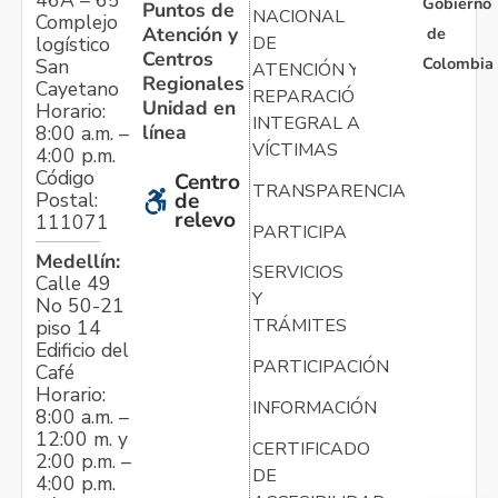
Gobierno
Puntos de
NACIONAL
Complejo
Atención y
de
logístico
DE
Centros
Colombia
San
ATENCIÓN Y
Regionales
Cayetano
REPARACIÓN
Unidad en
Horario:
INTEGRAL A
línea
8:00 a.m. –
VÍCTIMAS
4:00 p.m.
Código
Centro
TRANSPARENCIA
Postal:
de
relevo
111071
PARTICIPA
Medellín:
SERVICIOS
Calle 49
Y
No 50-21
TRÁMITES
piso 14
Edificio del
PARTICIPACIÓN
Café
Horario:
INFORMACIÓN
8:00 a.m. –
12:00 m. y
CERTIFICADO
2:00 p.m. –
DE
4:00 p.m.