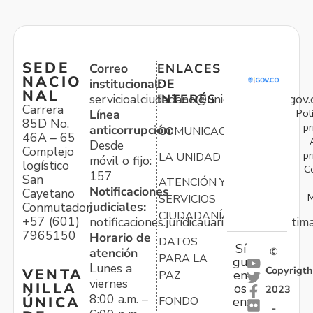
SEDE
Correo
ENLACES
NACIO
institucional:
DE
NAL
servicioalciudadano@unidadvictimas.gov.
INTERÉS
Carrera
Pol
Línea
85D No.
pr
anticorrupción:
COMUNICACIONES
46A – 65
Desde
Complejo
pr
LA UNIDAD
móvil o fijo:
logístico
C
157
San
ATENCIÓN Y
Notificaciones
Cayetano
M
SERVICIOS
judiciales:
Conmutador:
CIUDADANÍA
+57 (601)
notificaciones.juridicauariv@unidadvictim
7965150
Horario de
DATOS
Sí
atención
©
PARA LA
gu
Lunes a
Copyrigth
VENTA
en
PAZ
viernes
NILLA
os
2023
8:00 a.m. –
ÚNICA
FONDO
en:
-