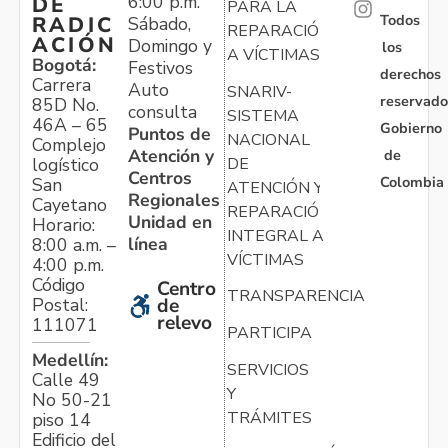
6:00 p.m.
DE
PARA LA
Todos
RADIC
Sábado,
REPARACIÓN
ACIÓN
Domingo y
los
A VÍCTIMAS
Bogotá:
Festivos
derechos
Carrera
Auto
SNARIV-
reservado
85D No.
consulta
SISTEMA
46A – 65
Gobierno
Puntos de
NACIONAL
Complejo
Atención y
de
logístico
DE
Centros
Colombia
San
ATENCIÓN Y
Regionales
Cayetano
REPARACIÓN
Unidad en
Horario:
INTEGRAL A
línea
8:00 a.m. –
VÍCTIMAS
4:00 p.m.
Código
Centro
TRANSPARENCIA
Postal:
de
relevo
111071
PARTICIPA
Medellín:
SERVICIOS
Calle 49
Y
No 50-21
TRÁMITES
piso 14
Edificio del