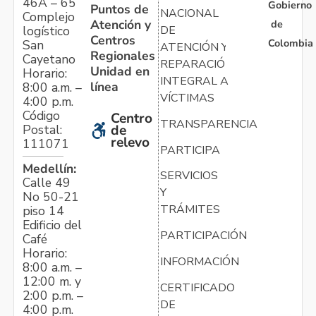
46A – 65
Gobierno
Puntos de
NACIONAL
Complejo
Atención y
de
logístico
DE
Centros
Colombia
San
ATENCIÓN Y
Regionales
Cayetano
REPARACIÓN
Unidad en
Horario:
INTEGRAL A
línea
8:00 a.m. –
VÍCTIMAS
4:00 p.m.
Código
Centro
TRANSPARENCIA
Postal:
de
relevo
111071
PARTICIPA
Medellín:
SERVICIOS
Calle 49
Y
No 50-21
TRÁMITES
piso 14
Edificio del
PARTICIPACIÓN
Café
Horario:
INFORMACIÓN
8:00 a.m. –
12:00 m. y
CERTIFICADO
2:00 p.m. –
DE
4:00 p.m.