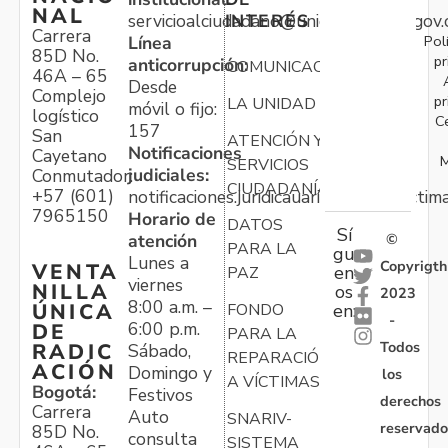
NAL
servicioalciudadano@unidadvictimas.gov.
INTERÉS
Carrera
Pol
Línea
85D No.
pr
anticorrupción:
COMUNICACIONES
46A – 65
Desde
Complejo
pr
LA UNIDAD
móvil o fijo:
logístico
C
157
San
ATENCIÓN Y
Notificaciones
Cayetano
M
SERVICIOS
judiciales:
Conmutador:
CIUDADANÍA
+57 (601)
notificaciones.juridicauariv@unidadvictim
7965150
Horario de
DATOS
Sí
atención
©
PARA LA
gu
Lunes a
Copyrigth
VENTA
en
PAZ
viernes
NILLA
os
2023
8:00 a.m. –
ÚNICA
FONDO
en:
-
6:00 p.m.
DE
PARA LA
Todos
RADIC
Sábado,
REPARACIÓN
ACIÓN
Domingo y
los
A VÍCTIMAS
Bogotá:
Festivos
derechos
Carrera
Auto
SNARIV-
reservado
85D No.
consulta
SISTEMA