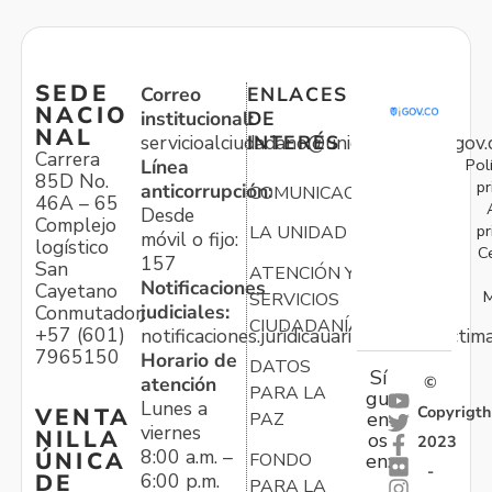
SEDE
Correo
ENLACES
NACIO
institucional:
DE
NAL
servicioalciudadano@unidadvictimas.gov.
INTERÉS
Carrera
Pol
Línea
85D No.
pr
anticorrupción:
COMUNICACIONES
46A – 65
Desde
Complejo
pr
LA UNIDAD
móvil o fijo:
logístico
C
157
San
ATENCIÓN Y
Notificaciones
Cayetano
M
SERVICIOS
judiciales:
Conmutador:
CIUDADANÍA
+57 (601)
notificaciones.juridicauariv@unidadvictim
7965150
Horario de
DATOS
Sí
atención
©
PARA LA
gu
Lunes a
Copyrigth
VENTA
en
PAZ
viernes
NILLA
os
2023
8:00 a.m. –
ÚNICA
FONDO
en:
-
6:00 p.m.
DE
PARA LA