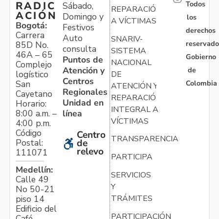
Todos
RADIC
Sábado,
REPARACIÓN
ACIÓN
Domingo y
los
A VÍCTIMAS
Bogotá:
Festivos
derechos
Carrera
Auto
SNARIV-
reservado
85D No.
consulta
SISTEMA
46A – 65
Gobierno
Puntos de
NACIONAL
Complejo
Atención y
de
logístico
DE
Centros
Colombia
San
ATENCIÓN Y
Regionales
Cayetano
REPARACIÓN
Unidad en
Horario:
INTEGRAL A
línea
8:00 a.m. –
VÍCTIMAS
4:00 p.m.
Código
Centro
TRANSPARENCIA
Postal:
de
relevo
111071
PARTICIPA
Medellín:
SERVICIOS
Calle 49
Y
No 50-21
TRÁMITES
piso 14
Edificio del
PARTICIPACIÓN
Café