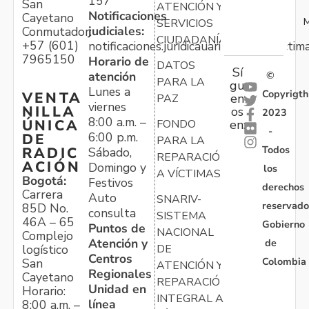
157
San
ATENCIÓN Y
Notificaciones
Cayetano
M
SERVICIOS
judiciales:
Conmutador:
CIUDADANÍA
+57 (601)
notificaciones.juridicauariv@unidadvictim
7965150
Horario de
DATOS
Sí
atención
©
PARA LA
gu
Lunes a
Copyrigth
VENTA
en
PAZ
viernes
NILLA
os
2023
8:00 a.m. –
ÚNICA
FONDO
en:
-
6:00 p.m.
DE
PARA LA
Todos
RADIC
Sábado,
REPARACIÓN
ACIÓN
Domingo y
los
A VÍCTIMAS
Bogotá:
Festivos
derechos
Carrera
Auto
SNARIV-
reservado
85D No.
consulta
SISTEMA
46A – 65
Gobierno
Puntos de
NACIONAL
Complejo
Atención y
de
logístico
DE
Centros
Colombia
San
ATENCIÓN Y
Regionales
Cayetano
REPARACIÓN
Unidad en
Horario:
INTEGRAL A
línea
8:00 a.m. –