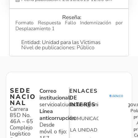
Reseña:
Formato Respuesta Fallo Indemnización por
Desplazamiento 1
Entidad: Unidad para las Víctimas
Nivel de publicaciones: Público
SEDE
Correo
ENLACES
NACIO
institucional:
DE
NAL
servicioalciudadano@unidadvictimas.gov.
INTERÉS
Carrera
Pol
Línea
85D No.
pr
anticorrupción:
COMUNICACIONES
46A – 65
Desde
Complejo
pr
LA UNIDAD
móvil o fijo:
logístico
C