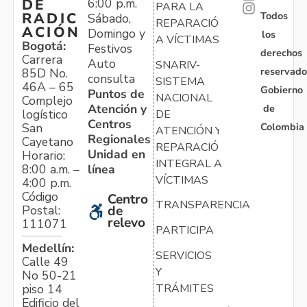
6:00 p.m.
DE
PARA LA
Todos
RADIC
Sábado,
REPARACIÓN
ACIÓN
Domingo y
los
A VÍCTIMAS
Bogotá:
Festivos
derechos
Carrera
Auto
SNARIV-
reservado
85D No.
consulta
SISTEMA
46A – 65
Gobierno
Puntos de
NACIONAL
Complejo
Atención y
de
logístico
DE
Centros
Colombia
San
ATENCIÓN Y
Regionales
Cayetano
REPARACIÓN
Unidad en
Horario:
INTEGRAL A
línea
8:00 a.m. –
VÍCTIMAS
4:00 p.m.
Código
Centro
TRANSPARENCIA
Postal:
de
relevo
111071
PARTICIPA
Medellín:
SERVICIOS
Calle 49
Y
No 50-21
TRÁMITES
piso 14
Edificio del