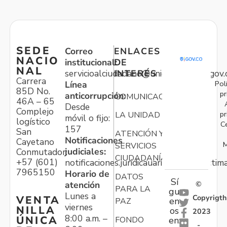
SEDE
Correo
ENLACES
NACIO
institucional:
DE
NAL
servicioalciudadano@unidadvictimas.gov.
INTERÉS
Carrera
Pol
Línea
85D No.
pr
anticorrupción:
COMUNICACIONES
46A – 65
Desde
Complejo
pr
LA UNIDAD
móvil o fijo:
logístico
C
157
San
ATENCIÓN Y
Notificaciones
Cayetano
M
SERVICIOS
judiciales:
Conmutador:
CIUDADANÍA
+57 (601)
notificaciones.juridicauariv@unidadvictim
7965150
Horario de
DATOS
Sí
atención
©
PARA LA
gu
Lunes a
Copyrigth
VENTA
en
PAZ
viernes
NILLA
os
2023
8:00 a.m. –
ÚNICA
FONDO
en:
-