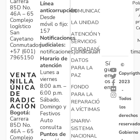
Carrera
Pol
Línea
85D No.
pr
anticorrupción:
COMUNICACIONES
46A – 65
Desde
Complejo
pr
LA UNIDAD
móvil o fijo:
logístico
C
157
San
ATENCIÓN Y
Notificaciones
Cayetano
M
SERVICIOS
judiciales:
Conmutador:
CIUDADANÍA
+57 (601)
notificaciones.juridicauariv@unidadvictim
7965150
Horario de
DATOS
Sí
atención
©
PARA LA
gu
Lunes a
Copyrigth
VENTA
en
PAZ
viernes
NILLA
os
2023
8:00 a.m. –
ÚNICA
FONDO
en:
-
6:00 p.m.
DE
PARA LA
Todos
RADIC
Sábado,
REPARACIÓN
ACIÓN
Domingo y
los
A VÍCTIMAS
Bogotá:
Festivos
derechos
Carrera
Auto
SNARIV-
reservado
85D No.
consulta
SISTEMA
46A – 65
Gobierno
Puntos de
NACIONAL
Complejo