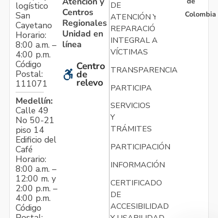
Atención y
de
logístico
DE
Centros
Colombia
San
ATENCIÓN Y
Regionales
Cayetano
REPARACIÓN
Unidad en
Horario:
INTEGRAL A
línea
8:00 a.m. –
VÍCTIMAS
4:00 p.m.
Código
Centro
TRANSPARENCIA
Postal:
de
relevo
111071
PARTICIPA
Medellín:
SERVICIOS
Calle 49
Y
No 50-21
TRÁMITES
piso 14
Edificio del
PARTICIPACIÓN
Café
Horario:
INFORMACIÓN
8:00 a.m. –
12:00 m. y
CERTIFICADO
2:00 p.m. –
DE
4:00 p.m.
ACCESIBILIDAD
Código
Postal:
Y USABILIDAD