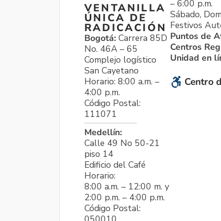
– 6:00 p.m.
VENTANILLA
Sábado, Dom
ÚNICA DE
Festivos Aut
RADICACIÓN
Puntos de A
Bogotá:
Carrera 85D
Centros Reg
No. 46A – 65
Unidad en l
Complejo logístico
San Cayetano
Horario: 8:00 a.m. –
Centro d
4:00 p.m.
Código Postal:
111071
Medellín:
Calle 49 No 50-21
piso 14
Edificio del Café
Horario:
8:00 a.m. – 12:00 m. y
2:00 p.m. – 4:00 p.m.
Código Postal:
050010