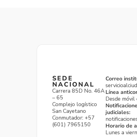
SEDE
Correo instit
NACIONAL
servicioalci
Carrera 85D No. 46A
Línea antico
– 65
Desde móvil o
Complejo logístico
Notificacion
San Cayetano
judiciales:
Conmutador: +57
notificacione
(601) 7965150
Horario de a
Lunes a viern