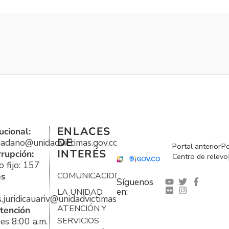
ENLACES
ucional:
DE
udadano@unidadvictimas.gov.co
Portal anterior
Po
INTERÉS
rrupción:
Centro de relevo
 fijo: 157
es
COMUNICACIONES
Síguenos
en:
LA UNIDAD
s.juridicauariv@unidadvictimas.gov.co
ATENCIÓN Y
tención
es 8:00 a.m.
SERVICIOS