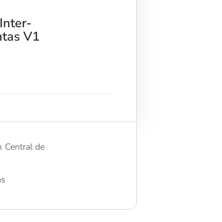
Inter-
ntas V1
n Central de
as