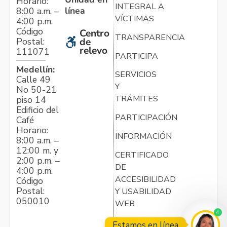
Horario:
INTEGRAL A
línea
8:00 a.m. –
VÍCTIMAS
4:00 p.m.
Código
Centro
TRANSPARENCIA
Postal:
de
relevo
111071
PARTICIPA
Medellín:
SERVICIOS
Calle 49
Y
No 50-21
TRÁMITES
piso 14
Edificio del
PARTICIPACIÓN
Café
Horario:
INFORMACIÓN
8:00 a.m. –
12:00 m. y
CERTIFICADO
2:00 p.m. –
DE
4:00 p.m.
ACCESIBILIDAD
Código
Postal:
Y USABILIDAD
050010
WEB
4
Estamos en línea