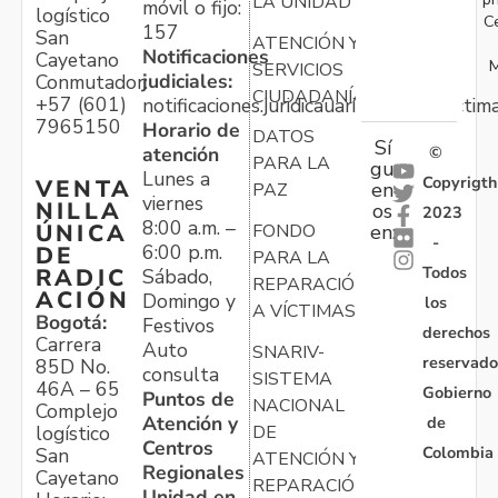
LA UNIDAD
móvil o fijo:
logístico
C
157
San
ATENCIÓN Y
Notificaciones
Cayetano
M
SERVICIOS
judiciales:
Conmutador:
CIUDADANÍA
+57 (601)
notificaciones.juridicauariv@unidadvictim
7965150
Horario de
DATOS
Sí
atención
©
PARA LA
gu
Lunes a
Copyrigth
VENTA
en
PAZ
viernes
NILLA
os
2023
8:00 a.m. –
ÚNICA
FONDO
en:
-
6:00 p.m.
DE
PARA LA
Todos
RADIC
Sábado,
REPARACIÓN
ACIÓN
Domingo y
los
A VÍCTIMAS
Bogotá:
Festivos
derechos
Carrera
Auto
SNARIV-
reservado
85D No.
consulta
SISTEMA
46A – 65
Gobierno
Puntos de
NACIONAL
Complejo
Atención y
de
logístico
DE
Centros
Colombia
San
ATENCIÓN Y
Regionales
Cayetano
REPARACIÓN
Unidad en