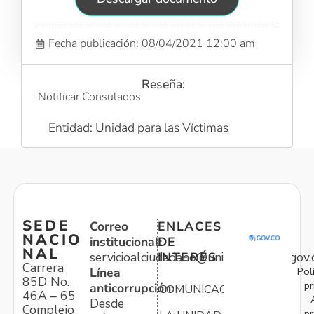
Fecha publicación: 08/04/2021 12:00 am
Reseña:
Notificar Consulados
Entidad: Unidad para las Víctimas
SEDE
Correo
ENLACES
NACIO
institucional:
DE
NAL
servicioalciudadano@unidadvictimas.gov.
INTERÉS
Carrera
Pol
Línea
85D No.
pr
anticorrupción:
COMUNICACIONES
46A – 65
Desde
Complejo
pr