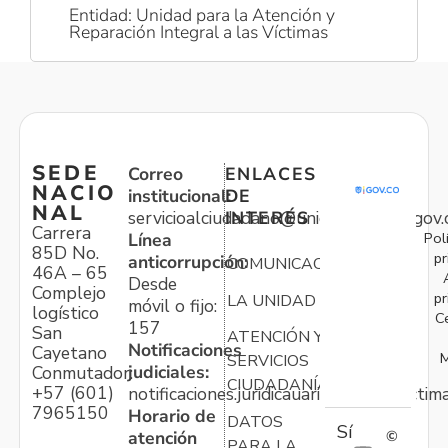
Entidad: Unidad para la Atención y
Reparación Integral a las Víctimas
SEDE
Correo
ENLACES
NACIO
institucional:
DE
NAL
servicioalciudadano@unidadvictimas.gov.
INTERÉS
Carrera
Pol
Línea
85D No.
pr
anticorrupción:
COMUNICACIONES
46A – 65
Desde
Complejo
pr
LA UNIDAD
móvil o fijo:
logístico
C
157
San
ATENCIÓN Y
Notificaciones
Cayetano
M
SERVICIOS
judiciales:
Conmutador:
CIUDADANÍA
+57 (601)
notificaciones.juridicauariv@unidadvictim
7965150
Horario de
DATOS
Sí
atención
©
PARA LA