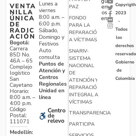
gu
Lunes a
Copyrigth
VENTA
en
PAZ
viernes
NILLA
os
2023
8:00 a.m. –
ÚNICA
FONDO
en:
-
6:00 p.m.
DE
PARA LA
Todos
RADIC
Sábado,
REPARACIÓN
ACIÓN
Domingo y
los
A VÍCTIMAS
Bogotá:
Festivos
derechos
Carrera
Auto
SNARIV-
reservado
85D No.
consulta
SISTEMA
46A – 65
Gobierno
Puntos de
NACIONAL
Complejo
Atención y
de
logístico
DE
Centros
Colombia
San
ATENCIÓN Y
Regionales
Cayetano
REPARACIÓN
Unidad en
Horario:
INTEGRAL A
línea
8:00 a.m. –
VÍCTIMAS
4:00 p.m.
Código
Centro
TRANSPARENCIA
Postal:
de
relevo
111071
PARTICIPA
Medellín:
SERVICIOS