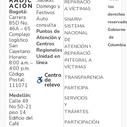
RADIC
Sábado,
REPARACIÓN
ACIÓN
Domingo y
los
A VÍCTIMAS
Bogotá:
Festivos
derechos
Carrera
Auto
SNARIV-
reservado
85D No.
consulta
SISTEMA
46A – 65
Gobierno
Puntos de
NACIONAL
Complejo
Atención y
de
logístico
DE
Centros
Colombia
San
ATENCIÓN Y
Regionales
Cayetano
REPARACIÓN
Unidad en
Horario:
INTEGRAL A
línea
8:00 a.m. –
VÍCTIMAS
4:00 p.m.
Código
Centro
TRANSPARENCIA
Postal:
de
relevo
111071
PARTICIPA
Medellín:
SERVICIOS
Calle 49
Y
No 50-21
TRÁMITES
piso 14
Edificio del
PARTICIPACIÓN
Café