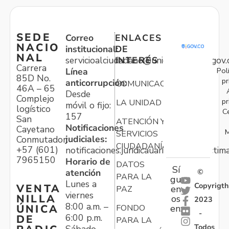
SEDE
Correo
ENLACES
NACIO
institucional:
DE
NAL
servicioalciudadano@unidadvictimas.gov.
INTERÉS
Carrera
Pol
Línea
85D No.
pr
anticorrupción:
COMUNICACIONES
46A – 65
Desde
Complejo
pr
LA UNIDAD
móvil o fijo:
logístico
C
157
San
ATENCIÓN Y
Notificaciones
Cayetano
M
SERVICIOS
judiciales:
Conmutador:
CIUDADANÍA
+57 (601)
notificaciones.juridicauariv@unidadvictim
7965150
Horario de
DATOS
Sí
atención
©
PARA LA
gu
Lunes a
Copyrigth
VENTA
en
PAZ
viernes
NILLA
os
2023
8:00 a.m. –
ÚNICA
FONDO
en:
-
6:00 p.m.
DE
PARA LA
Todos