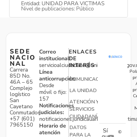
Entidad: UNIDAD PARA VICTIMAS
Nivel de publicaciones: Público
SEDE
Correo
ENLACES
NACIO
institucional:
DE
NAL
servicioalciudadano@unidadvictimas.gov.
INTERÉS
Carrera
Pol
Línea
85D No.
pr
anticorrupción:
COMUNICACIONES
46A – 65
Desde
Complejo
pr
LA UNIDAD
móvil o fijo:
logístico
C
157
San
ATENCIÓN Y
Notificaciones
Cayetano
M
SERVICIOS
judiciales:
Conmutador:
CIUDADANÍA
+57 (601)
notificaciones.juridicauariv@unidadvictim
7965150
Horario de
DATOS
Sí
atención
©
PARA LA
gu