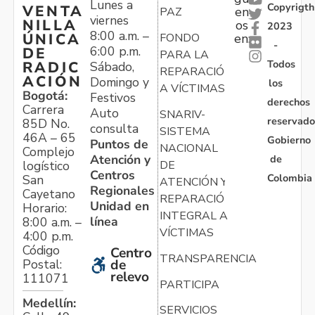
Lunes a
Copyrigth
VENTA
en
PAZ
viernes
NILLA
os
2023
8:00 a.m. –
ÚNICA
FONDO
en:
-
6:00 p.m.
DE
PARA LA
Todos
RADIC
Sábado,
REPARACIÓN
ACIÓN
Domingo y
los
A VÍCTIMAS
Bogotá:
Festivos
derechos
Carrera
Auto
SNARIV-
reservado
85D No.
consulta
SISTEMA
46A – 65
Gobierno
Puntos de
NACIONAL
Complejo
Atención y
de
logístico
DE
Centros
Colombia
San
ATENCIÓN Y
Regionales
Cayetano
REPARACIÓN
Unidad en
Horario:
INTEGRAL A
línea
8:00 a.m. –
VÍCTIMAS
4:00 p.m.
Código
Centro
TRANSPARENCIA
Postal:
de
relevo
111071
PARTICIPA
Medellín:
SERVICIOS