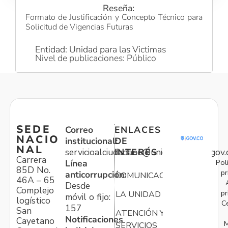
Reseña:
Formato de Justificación y Concepto Técnico para
Solicitud de Vigencias Futuras
Entidad: Unidad para las Victimas
Nivel de publicaciones: Público
SEDE
Correo
ENLACES
NACIO
institucional:
DE
NAL
servicioalciudadano@unidadvictimas.gov.
INTERÉS
Carrera
Pol
Línea
85D No.
pr
anticorrupción:
COMUNICACIONES
46A – 65
Desde
Complejo
pr
LA UNIDAD
móvil o fijo:
logístico
C
157
San
ATENCIÓN Y
Notificaciones
Cayetano
M
SERVICIOS