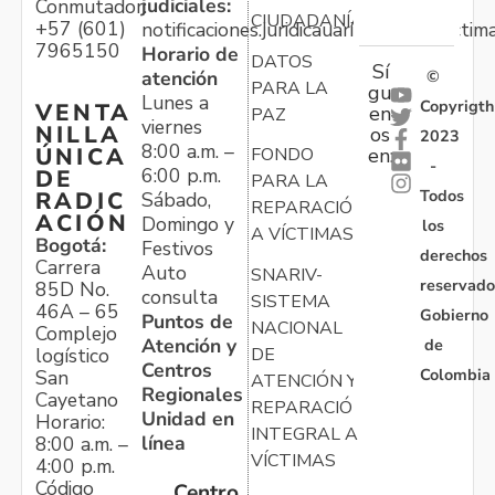
judiciales:
Conmutador:
CIUDADANÍA
+57 (601)
notificaciones.juridicauariv@unidadvictim
7965150
Horario de
DATOS
Sí
atención
©
PARA LA
gu
Lunes a
Copyrigth
VENTA
en
PAZ
viernes
NILLA
os
2023
8:00 a.m. –
ÚNICA
FONDO
en:
-
6:00 p.m.
DE
PARA LA
Todos
RADIC
Sábado,
REPARACIÓN
ACIÓN
Domingo y
los
A VÍCTIMAS
Bogotá:
Festivos
derechos
Carrera
Auto
SNARIV-
reservado
85D No.
consulta
SISTEMA
46A – 65
Gobierno
Puntos de
NACIONAL
Complejo
Atención y
de
logístico
DE
Centros
Colombia
San
ATENCIÓN Y
Regionales
Cayetano
REPARACIÓN
Unidad en
Horario:
INTEGRAL A
línea
8:00 a.m. –
VÍCTIMAS
4:00 p.m.
Código
Centro