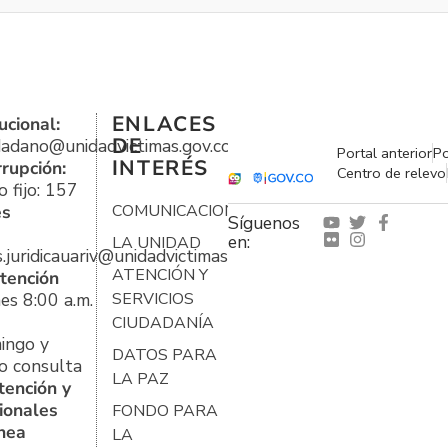
ENLACES
ucional:
DE
udadano@unidadvictimas.gov.co
Portal anterior
Po
INTERÉS
rrupción:
Centro de relevo
 fijo: 157
es
COMUNICACIONES
Síguenos
en:
LA UNIDAD
s.juridicauariv@unidadvictimas.gov.co
ATENCIÓN Y
tención
es 8:00 a.m.
SERVICIOS
CIUDADANÍA
ingo y
DATOS PARA
o consulta
LA PAZ
tención y
ionales
FONDO PARA
ínea
LA