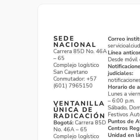
SEDE
Correo instit
NACIONAL
servicioalci
Carrera 85D No. 46A
Línea antico
– 65
Desde móvil o
Complejo logístico
Notificacion
San Cayetano
judiciales:
Conmutador: +57
notificacione
(601) 7965150
Horario de a
Lunes a viern
– 6:00 p.m.
VENTANILLA
Sábado, Dom
ÚNICA DE
Festivos Aut
RADICACIÓN
Puntos de A
Bogotá:
Carrera 85D
Centros Reg
No. 46A – 65
Unidad en l
Complejo logístico