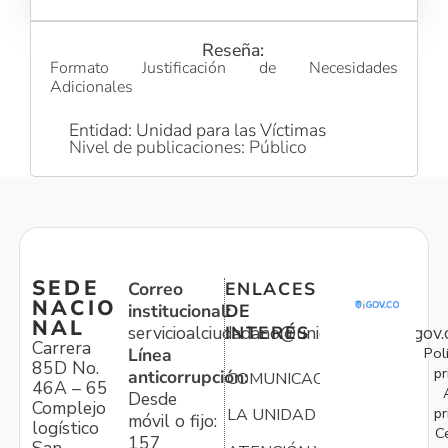
Reseña:
Formato Justificación de Necesidades
Adicionales
Entidad: Unidad para las Víctimas
Nivel de publicaciones: Público
SEDE
Correo
ENLACES
NACIO
institucional:
DE
NAL
servicioalciudadano@unidadvictimas.gov.
INTERÉS
Carrera
Pol
Línea
85D No.
pr
anticorrupción:
COMUNICACIONES
46A – 65
Desde
Complejo
pr
LA UNIDAD
móvil o fijo:
logístico
C
157
San