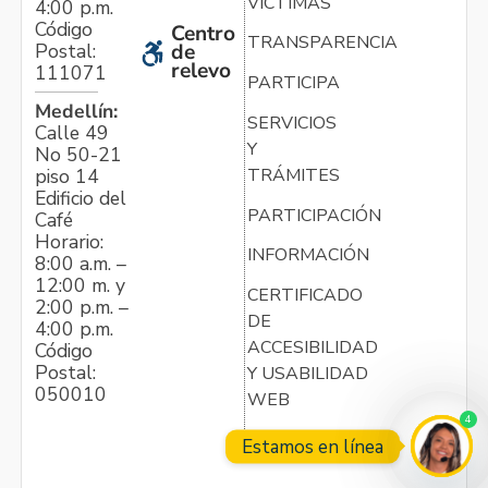
VÍCTIMAS
4:00 p.m.
Código
Centro
TRANSPARENCIA
Postal:
de
relevo
111071
PARTICIPA
Medellín:
SERVICIOS
Calle 49
Y
No 50-21
TRÁMITES
piso 14
Edificio del
PARTICIPACIÓN
Café
Horario:
INFORMACIÓN
8:00 a.m. –
12:00 m. y
CERTIFICADO
2:00 p.m. –
DE
4:00 p.m.
ACCESIBILIDAD
Código
Postal:
Y USABILIDAD
050010
WEB
4
Estamos en línea