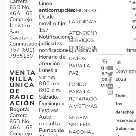
Carrera
Pol
Línea
85D No.
pr
anticorrupción:
COMUNICACIONES
46A – 65
Desde
Complejo
pr
LA UNIDAD
móvil o fijo:
logístico
C
157
San
ATENCIÓN Y
Notificaciones
Cayetano
M
SERVICIOS
judiciales:
Conmutador:
CIUDADANÍA
+57 (601)
notificaciones.juridicauariv@unidadvictim
7965150
Horario de
DATOS
Sí
atención
©
PARA LA
gu
Lunes a
Copyrigth
VENTA
en
PAZ
viernes
NILLA
os
2023
8:00 a.m. –
ÚNICA
FONDO
en:
-
6:00 p.m.
DE
PARA LA
Todos
RADIC
Sábado,
REPARACIÓN
ACIÓN
Domingo y
los
A VÍCTIMAS
Bogotá:
Festivos
derechos
Carrera
Auto
SNARIV-
reservado
85D No.
consulta
SISTEMA
46A – 65
Gobierno
Puntos de
NACIONAL
Complejo