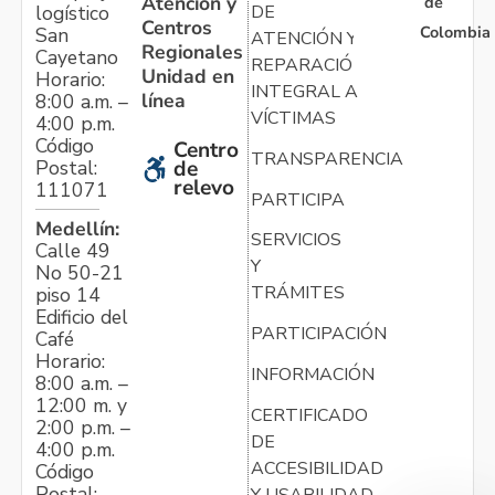
Atención y
de
logístico
DE
Centros
Colombia
San
ATENCIÓN Y
Regionales
Cayetano
REPARACIÓN
Unidad en
Horario:
INTEGRAL A
línea
8:00 a.m. –
VÍCTIMAS
4:00 p.m.
Código
Centro
TRANSPARENCIA
Postal:
de
relevo
111071
PARTICIPA
Medellín:
SERVICIOS
Calle 49
Y
No 50-21
TRÁMITES
piso 14
Edificio del
PARTICIPACIÓN
Café
Horario:
INFORMACIÓN
8:00 a.m. –
12:00 m. y
CERTIFICADO
2:00 p.m. –
DE
4:00 p.m.
ACCESIBILIDAD
Código
Postal:
Y USABILIDAD