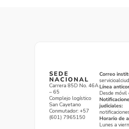
SEDE
Correo instit
NACIONAL
servicioalci
Carrera 85D No. 46A
Línea antico
– 65
Desde móvil o
Complejo logístico
Notificacion
San Cayetano
judiciales:
Conmutador: +57
notificacione
(601) 7965150
Horario de a
Lunes a viern