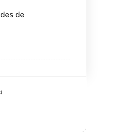
udes de
4