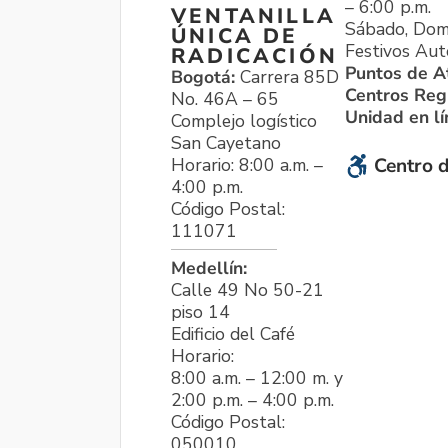
– 6:00 p.m.
VENTANILLA
Sábado, Dom
ÚNICA DE
Festivos Aut
RADICACIÓN
Puntos de A
Bogotá:
Carrera 85D
Centros Reg
No. 46A – 65
Unidad en l
Complejo logístico
San Cayetano
Horario: 8:00 a.m. –
Centro d
4:00 p.m.
Código Postal:
111071
Medellín:
Calle 49 No 50-21
piso 14
Edificio del Café
Horario:
8:00 a.m. – 12:00 m. y
2:00 p.m. – 4:00 p.m.
Código Postal:
050010