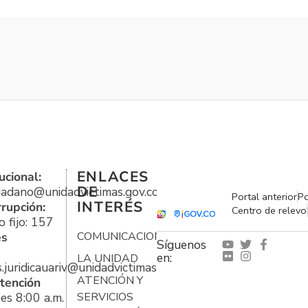
ENLACES
ucional:
DE
udadano@unidadvictimas.gov.co
Portal anterior
Po
INTERÉS
rrupción:
Centro de relevo
 fijo: 157
es
COMUNICACIONES
Síguenos
en:
LA UNIDAD
s.juridicauariv@unidadvictimas.gov.co
ATENCIÓN Y
tención
es 8:00 a.m.
SERVICIOS