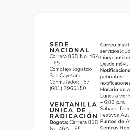
SEDE
Correo instit
NACIONAL
servicioalci
Carrera 85D No. 46A
Línea antico
– 65
Desde móvil o
Complejo logístico
Notificacion
San Cayetano
judiciales:
Conmutador: +57
notificacione
(601) 7965150
Horario de a
Lunes a viern
– 6:00 p.m.
VENTANILLA
Sábado, Dom
ÚNICA DE
Festivos Aut
RADICACIÓN
Puntos de A
Bogotá:
Carrera 85D
Centros Reg
No. 46A – 65