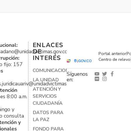
ENLACES
ucional:
DE
udadano@unidadvictimas.gov.co
Portal anterior
Po
INTERÉS
rrupción:
Centro de relevo
 fijo: 157
es
COMUNICACIONES
Síguenos
en:
LA UNIDAD
s.juridicauariv@unidadvictimas.gov.co
ATENCIÓN Y
tención
es 8:00 a.m.
SERVICIOS
CIUDADANÍA
ingo y
DATOS PARA
o consulta
LA PAZ
tención y
ionales
FONDO PARA