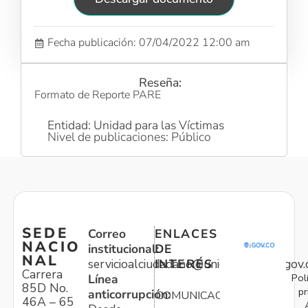
Fecha publicación: 07/04/2022 12:00 am
Reseña:
Formato de Reporte PARE
Entidad: Unidad para las Víctimas
Nivel de publicaciones: Público
SEDE
Correo
ENLACES
NACIO
institucional:
DE
NAL
servicioalciudadano@unidadvictimas.gov.
INTERÉS
Carrera
Pol
Línea
85D No.
pr
anticorrupción:
COMUNICACIONES
46A – 65