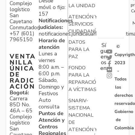
Desde
Complejo
pr
LA UNIDAD
móvil o fijo:
logístico
C
157
San
ATENCIÓN Y
Notificaciones
Cayetano
M
SERVICIOS
judiciales:
Conmutador:
CIUDADANÍA
+57 (601)
notificaciones.juridicauariv@unidadvictim
7965150
Horario de
DATOS
Sí
atención
©
PARA LA
gu
Lunes a
Copyrigth
VENTA
en
PAZ
viernes
NILLA
os
2023
8:00 a.m. –
ÚNICA
FONDO
en:
-
6:00 p.m.
DE
PARA LA
Todos
RADIC
Sábado,
REPARACIÓN
ACIÓN
Domingo y
los
A VÍCTIMAS
Bogotá:
Festivos
derechos
Carrera
Auto
SNARIV-
reservado
85D No.
consulta
SISTEMA
46A – 65
Gobierno
Puntos de
NACIONAL
Complejo
Atención y
de
logístico
DE
Centros
Colombia
San
ATENCIÓN Y
Regionales
Cayetano