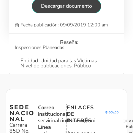
Descargar documento
Fecha publicación: 09/09/2019 12:00 am
Reseña:
Inspecciones Planeadas
Entidad: Unidad para las Víctimas
Nivel de publicaciones: Público
SEDE
Correo
ENLACES
NACIO
institucional:
DE
NAL
servicioalciudadano@unidadvictimas.gov.
INTERÉS
Carrera
Pol
Línea
85D No.
pr