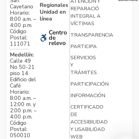
San
ATENCIÓN Y
Regionales
Cayetano
REPARACIÓN
Unidad en
Horario:
INTEGRAL A
línea
8:00 a.m. –
VÍCTIMAS
4:00 p.m.
Código
Centro
TRANSPARENCIA
Postal:
de
relevo
111071
PARTICIPA
Medellín:
SERVICIOS
Calle 49
Y
No 50-21
TRÁMITES
piso 14
Edificio del
PARTICIPACIÓN
Café
Horario:
INFORMACIÓN
8:00 a.m. –
12:00 m. y
CERTIFICADO
2:00 p.m. –
DE
4:00 p.m.
ACCESIBILIDAD
Código
Postal:
Y USABILIDAD
050010
WEB