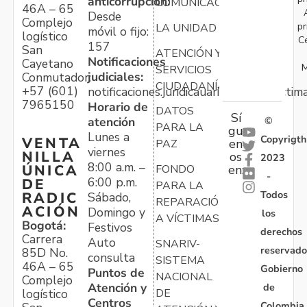
anticorrupción:
COMUNICACIONES
46A – 65
Desde
Complejo
pr
LA UNIDAD
móvil o fijo:
logístico
C
157
San
ATENCIÓN Y
Notificaciones
Cayetano
M
SERVICIOS
judiciales:
Conmutador:
CIUDADANÍA
+57 (601)
notificaciones.juridicauariv@unidadvictim
7965150
Horario de
DATOS
Sí
atención
©
PARA LA
gu
Lunes a
Copyrigth
VENTA
en
PAZ
viernes
NILLA
os
2023
8:00 a.m. –
ÚNICA
FONDO
en:
-
6:00 p.m.
DE
PARA LA
Todos
RADIC
Sábado,
REPARACIÓN
ACIÓN
Domingo y
los
A VÍCTIMAS
Bogotá:
Festivos
derechos
Carrera
Auto
SNARIV-
reservado
85D No.
consulta
SISTEMA
46A – 65
Gobierno
Puntos de
NACIONAL
Complejo
Atención y
de
logístico
DE
Centros
Colombia