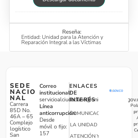
Reseña:
Entidad: Unidad para la Atención y
Reparación Integral a las Víctimas
SEDE
Correo
ENLACES
NACIO
institucional:
DE
NAL
servicioalciudadano@unidadvictimas.gov.
INTERÉS
Carrera
Pol
Línea
85D No.
pr
anticorrupción:
COMUNICACIONES
46A – 65
Desde
Complejo
pr
LA UNIDAD
móvil o fijo:
logístico
C
157
San
ATENCIÓN Y