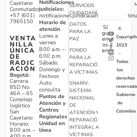
Notificaciones
Cayetano
M
SERVICIOS
judiciales:
Conmutador:
CIUDADANÍA
+57 (601)
notificaciones.juridicauariv@unidadvictim
7965150
Horario de
DATOS
Sí
atención
©
PARA LA
gu
Lunes a
Copyrigth
VENTA
en
PAZ
viernes
NILLA
os
2023
8:00 a.m. –
ÚNICA
FONDO
en:
-
6:00 p.m.
DE
PARA LA
Todos
RADIC
Sábado,
REPARACIÓN
ACIÓN
Domingo y
los
A VÍCTIMAS
Bogotá:
Festivos
derechos
Carrera
Auto
SNARIV-
reservado
85D No.
consulta
SISTEMA
46A – 65
Gobierno
Puntos de
NACIONAL
Complejo
Atención y
de
logístico
DE
Centros
Colombia
San
ATENCIÓN Y
Regionales
Cayetano
REPARACIÓN
Unidad en
Horario:
INTEGRAL A
línea
8:00 a.m. –
VÍCTIMAS
4:00 p.m.