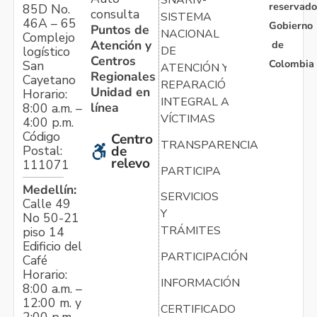
reservado
85D No.
consulta
SISTEMA
46A – 65
Gobierno
Puntos de
NACIONAL
Complejo
Atención y
de
logístico
DE
Centros
Colombia
San
ATENCIÓN Y
Regionales
Cayetano
REPARACIÓN
Unidad en
Horario:
INTEGRAL A
línea
8:00 a.m. –
VÍCTIMAS
4:00 p.m.
Código
Centro
TRANSPARENCIA
Postal:
de
relevo
111071
PARTICIPA
Medellín:
SERVICIOS
Calle 49
Y
No 50-21
TRÁMITES
piso 14
Edificio del
PARTICIPACIÓN
Café
Horario:
INFORMACIÓN
8:00 a.m. –
12:00 m. y
CERTIFICADO
2:00 p.m. –