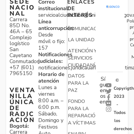
SEDE
Correo
ENLACES
NACIO
institucional:
DE
NAL
servicioalciudadano@unidadvictimas.gov.
INTERÉS
Carrera
Pol
Línea
85D No.
pr
anticorrupción:
COMUNICACIONES
46A – 65
Desde
Complejo
pr
LA UNIDAD
móvil o fijo:
logístico
C
157
San
ATENCIÓN Y
Notificaciones
Cayetano
M
SERVICIOS
judiciales:
Conmutador:
CIUDADANÍA
+57 (601)
notificaciones.juridicauariv@unidadvictim
7965150
Horario de
DATOS
Sí
atención
©
PARA LA
gu
Lunes a
Copyrigth
VENTA
en
PAZ
viernes
NILLA
os
2023
8:00 a.m. –
ÚNICA
FONDO
en:
-
6:00 p.m.
DE
PARA LA
Todos
RADIC
Sábado,
REPARACIÓN
ACIÓN
Domingo y
los
A VÍCTIMAS
Bogotá:
Festivos
derechos
Carrera
Auto
SNARIV-