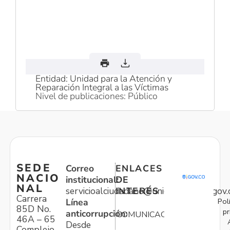
Entidad: Unidad para la Atención y
Reparación Integral a las Víctimas
Nivel de publicaciones: Público
SEDE
Correo
ENLACES
NACIO
institucional:
DE
NAL
servicioalciudadano@unidadvictimas.gov.
INTERÉS
Carrera
Pol
Línea
85D No.
pr
anticorrupción:
COMUNICACIONES
46A – 65
Desde
Complejo