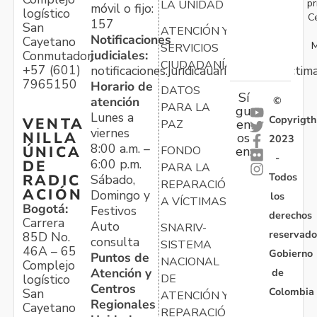
pr
LA UNIDAD
móvil o fijo:
logístico
C
157
San
ATENCIÓN Y
Notificaciones
Cayetano
M
SERVICIOS
judiciales:
Conmutador:
CIUDADANÍA
+57 (601)
notificaciones.juridicauariv@unidadvictim
7965150
Horario de
DATOS
Sí
atención
©
PARA LA
gu
Lunes a
Copyrigth
VENTA
en
PAZ
viernes
NILLA
os
2023
8:00 a.m. –
ÚNICA
FONDO
en:
-
6:00 p.m.
DE
PARA LA
Todos
RADIC
Sábado,
REPARACIÓN
ACIÓN
Domingo y
los
A VÍCTIMAS
Bogotá:
Festivos
derechos
Carrera
Auto
SNARIV-
reservado
85D No.
consulta
SISTEMA
46A – 65
Gobierno
Puntos de
NACIONAL
Complejo
Atención y
de
logístico
DE
Centros
Colombia
San
ATENCIÓN Y
Regionales
Cayetano
REPARACIÓN