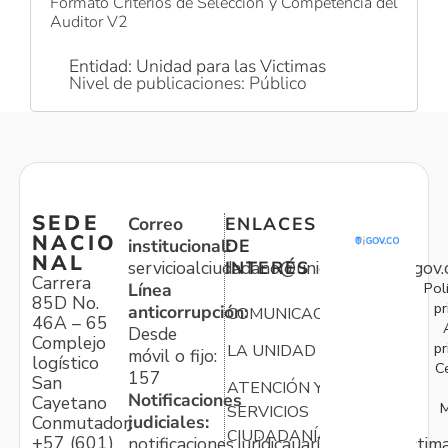
Formato Criterios de Selección y Competencia del
Auditor V2
Entidad: Unidad para las Victimas
Nivel de publicaciones: Público
SEDE
Correo
ENLACES
NACIO
institucional:
DE
NAL
servicioalciudadano@unidadvictimas.gov.
INTERÉS
Carrera
Pol
Línea
85D No.
pr
anticorrupción:
COMUNICACIONES
46A – 65
Desde
Complejo
pr
LA UNIDAD
móvil o fijo:
logístico
C
157
San
ATENCIÓN Y
Notificaciones
Cayetano
M
SERVICIOS
judiciales:
Conmutador:
CIUDADANÍA
+57 (601)
notificaciones.juridicauariv@unidadvictim