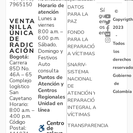
7965150
Horario de
DATOS
Sí
atención
©
PARA LA
gu
Lunes a
Copyrigth
VENTA
en
PAZ
viernes
NILLA
os
2023
8:00 a.m. –
ÚNICA
FONDO
en:
-
6:00 p.m.
DE
PARA LA
Todos
RADIC
Sábado,
REPARACIÓN
ACIÓN
Domingo y
los
A VÍCTIMAS
Bogotá:
Festivos
derechos
Carrera
Auto
SNARIV-
reservado
85D No.
consulta
SISTEMA
46A – 65
Gobierno
Puntos de
NACIONAL
Complejo
Atención y
de
logístico
DE
Centros
Colombia
San
ATENCIÓN Y
Regionales
Cayetano
REPARACIÓN
Unidad en
Horario:
INTEGRAL A
línea
8:00 a.m. –
VÍCTIMAS
4:00 p.m.
Código
Centro
TRANSPARENCIA
Postal:
de