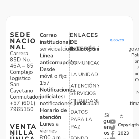
SEDE
Correo
ENLACES
NACIO
institucional:
DE
NAL
servicioalciudadano@unidadvictimas.gov.
INTERÉS
Carrera
Pol
Línea
85D No.
pr
anticorrupción:
COMUNICACIONES
46A – 65
Desde
Complejo
pr
LA UNIDAD
móvil o fijo:
logístico
C
157
San
ATENCIÓN Y
Notificaciones
Cayetano
M
SERVICIOS
judiciales:
Conmutador:
CIUDADANÍA
+57 (601)
notificaciones.juridicauariv@unidadvictim
7965150
Horario de
DATOS
Sí
atención
©
PARA LA
gu
Lunes a
Copyrigth
VENTA
en
PAZ
viernes
NILLA
os
2023
8:00 a.m. –
ÚNICA
FONDO
en: