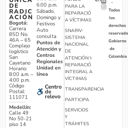
-
6:00 p.m.
DE
PARA LA
Todos
RADIC
Sábado,
REPARACIÓN
ACIÓN
Domingo y
los
A VÍCTIMAS
Bogotá:
Festivos
derechos
Carrera
Auto
SNARIV-
reservado
85D No.
consulta
SISTEMA
46A – 65
Gobierno
Puntos de
NACIONAL
Complejo
Atención y
de
logístico
DE
Centros
Colombia
San
ATENCIÓN Y
Regionales
Cayetano
REPARACIÓN
Unidad en
Horario:
INTEGRAL A
línea
8:00 a.m. –
VÍCTIMAS
4:00 p.m.
Código
Centro
TRANSPARENCIA
Postal:
de
relevo
111071
PARTICIPA
Medellín:
SERVICIOS
Calle 49
Y
No 50-21
TRÁMITES
piso 14