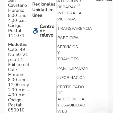
San
ATENCIÓN Y
Regionales
Cayetano
REPARACIÓN
Unidad en
Horario:
INTEGRAL A
línea
8:00 a.m. –
VÍCTIMAS
4:00 p.m.
Código
Centro
TRANSPARENCIA
Postal:
de
relevo
111071
PARTICIPA
Medellín:
SERVICIOS
Calle 49
Y
No 50-21
TRÁMITES
piso 14
Edificio del
PARTICIPACIÓN
Café
Horario:
INFORMACIÓN
8:00 a.m. –
12:00 m. y
CERTIFICADO
2:00 p.m. –
DE
4:00 p.m.
ACCESIBILIDAD
Código
Postal:
Y USABILIDAD
050010
WEB