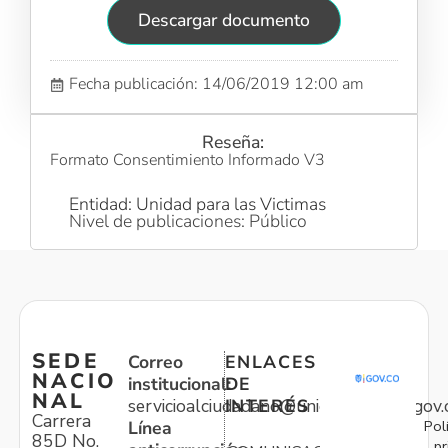
Descargar documento
Fecha publicación: 14/06/2019 12:00 am
Reseña:
Formato Consentimiento Informado V3
Entidad: Unidad para las Victimas
Nivel de publicaciones: Público
SEDE
Correo
ENLACES
NACIO
institucional:
DE
NAL
servicioalciudadano@unidadvictimas.gov.
INTERÉS
Carrera
Pol
Línea
85D No.
pr