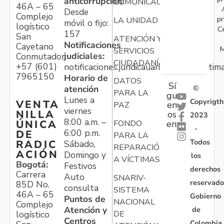
anticorrupción:
COMUNICACIONES
46A – 65
Desde
Complejo
pr
LA UNIDAD
móvil o fijo:
logístico
C
157
San
ATENCIÓN Y
Notificaciones
Cayetano
M
SERVICIOS
judiciales:
Conmutador:
CIUDADANÍA
+57 (601)
notificaciones.juridicauariv@unidadvictim
7965150
Horario de
DATOS
Sí
atención
©
PARA LA
gu
Lunes a
Copyrigth
VENTA
en
PAZ
viernes
NILLA
os
2023
8:00 a.m. –
ÚNICA
FONDO
en:
-
6:00 p.m.
DE
PARA LA
Todos
RADIC
Sábado,
REPARACIÓN
ACIÓN
Domingo y
los
A VÍCTIMAS
Bogotá:
Festivos
derechos
Carrera
Auto
SNARIV-
reservado
85D No.
consulta
SISTEMA
46A – 65
Gobierno
Puntos de
NACIONAL
Complejo
Atención y
de
logístico
DE
Centros
Colombia