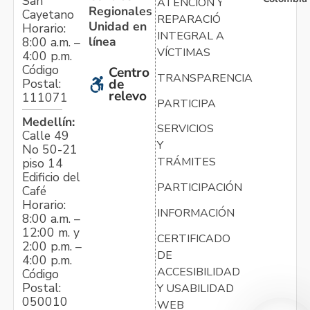
San
ATENCIÓN Y
Regionales
Cayetano
REPARACIÓN
Unidad en
Horario:
INTEGRAL A
línea
8:00 a.m. –
VÍCTIMAS
4:00 p.m.
Código
Centro
TRANSPARENCIA
Postal:
de
relevo
111071
PARTICIPA
Medellín:
SERVICIOS
Calle 49
Y
No 50-21
TRÁMITES
piso 14
Edificio del
PARTICIPACIÓN
Café
Horario:
INFORMACIÓN
8:00 a.m. –
12:00 m. y
CERTIFICADO
2:00 p.m. –
DE
4:00 p.m.
ACCESIBILIDAD
Código
Postal:
Y USABILIDAD
050010
WEB