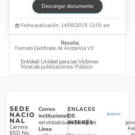
Descargar documento
Fecha publicación: 14/06/2019 12:00 am
Reseña:
Formato Certificado de Asistencia V3
Entidad: Unidad para las Victimas
Nivel de publicaciones: Público
SEDE
Correo
ENLACES
NACIO
institucional:
DE
NAL
servicioalciudadano@unidadvictimas.gov.
INTERÉS
Carrera
Pol
Línea
85D No.
pr