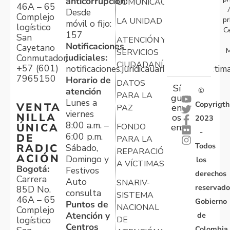
anticorrupción:
COMUNICACIONES
46A – 65
Desde
Complejo
pr
LA UNIDAD
móvil o fijo:
logístico
C
157
San
ATENCIÓN Y
Notificaciones
Cayetano
M
SERVICIOS
judiciales:
Conmutador:
CIUDADANÍA
+57 (601)
notificaciones.juridicauariv@unidadvictim
7965150
Horario de
DATOS
Sí
atención
©
PARA LA
gu
Lunes a
Copyrigth
VENTA
en
PAZ
viernes
NILLA
os
2023
8:00 a.m. –
ÚNICA
FONDO
en:
-
6:00 p.m.
DE
PARA LA
Todos
RADIC
Sábado,
REPARACIÓN
ACIÓN
Domingo y
los
A VÍCTIMAS
Bogotá:
Festivos
derechos
Carrera
Auto
SNARIV-
reservado
85D No.
consulta
SISTEMA
46A – 65
Gobierno
Puntos de
NACIONAL
Complejo
Atención y
de
logístico
DE
Centros
Colombia