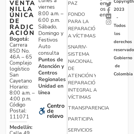
Lunes a
Copyrigth
VENTA
en
PAZ
viernes
NILLA
os
2023
8:00 a.m. –
ÚNICA
FONDO
en:
-
6:00 p.m.
DE
PARA LA
Todos
RADIC
Sábado,
REPARACIÓN
ACIÓN
Domingo y
los
A VÍCTIMAS
Bogotá:
Festivos
derechos
Carrera
Auto
SNARIV-
reservado
85D No.
consulta
SISTEMA
46A – 65
Gobierno
Puntos de
NACIONAL
Complejo
Atención y
de
logístico
DE
Centros
Colombia
San
ATENCIÓN Y
Regionales
Cayetano
REPARACIÓN
Unidad en
Horario:
INTEGRAL A
línea
8:00 a.m. –
VÍCTIMAS
4:00 p.m.
Código
Centro
TRANSPARENCIA
Postal:
de
relevo
111071
PARTICIPA
Medellín:
SERVICIOS
Calle 49