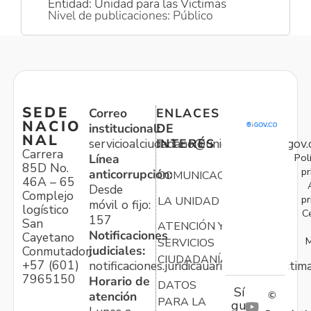
Entidad: Unidad para las Victimas
Nivel de publicaciones: Público
SEDE
Correo
ENLACES
NACIO
institucional:
DE
NAL
servicioalciudadano@unidadvictimas.gov.
INTERÉS
Carrera
Pol
Línea
85D No.
pr
anticorrupción:
COMUNICACIONES
46A – 65
Desde
Complejo
pr
LA UNIDAD
móvil o fijo:
logístico
C
157
San
ATENCIÓN Y
Notificaciones
Cayetano
M
SERVICIOS
judiciales:
Conmutador:
CIUDADANÍA
+57 (601)
notificaciones.juridicauariv@unidadvictim
7965150
Horario de
DATOS
Sí
atención
©
PARA LA
gu