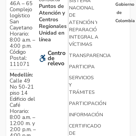
SISTEMA
46A – 65
Gobierno
Puntos de
NACIONAL
Complejo
Atención y
de
logístico
DE
Centros
Colombia
San
ATENCIÓN Y
Regionales
Cayetano
REPARACIÓN
Unidad en
Horario:
INTEGRAL A
línea
8:00 a.m. –
VÍCTIMAS
4:00 p.m.
Código
Centro
TRANSPARENCIA
Postal:
de
relevo
111071
PARTICIPA
Medellín:
SERVICIOS
Calle 49
Y
No 50-21
TRÁMITES
piso 14
Edificio del
PARTICIPACIÓN
Café
Horario:
INFORMACIÓN
8:00 a.m. –
12:00 m. y
CERTIFICADO
2:00 p.m. –
DE
4:00 p.m.