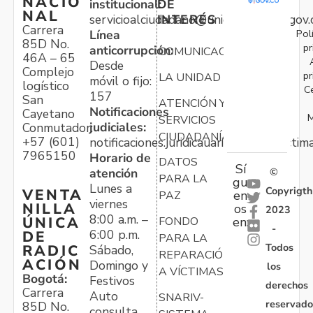
NACIO
institucional:
DE
NAL
servicioalciudadano@unidadvictimas.gov.
INTERÉS
Carrera
Pol
Línea
85D No.
pr
anticorrupción:
COMUNICACIONES
46A – 65
Desde
Complejo
pr
LA UNIDAD
móvil o fijo:
logístico
C
157
San
ATENCIÓN Y
Notificaciones
Cayetano
M
SERVICIOS
judiciales:
Conmutador:
CIUDADANÍA
+57 (601)
notificaciones.juridicauariv@unidadvictim
7965150
Horario de
DATOS
Sí
atención
©
PARA LA
gu
Lunes a
Copyrigth
VENTA
en
PAZ
viernes
NILLA
os
2023
8:00 a.m. –
ÚNICA
FONDO
en:
-
6:00 p.m.
DE
PARA LA
Todos
RADIC
Sábado,
REPARACIÓN
ACIÓN
Domingo y
los
A VÍCTIMAS
Bogotá:
Festivos
derechos
Carrera
Auto
SNARIV-
reservado
85D No.
consulta