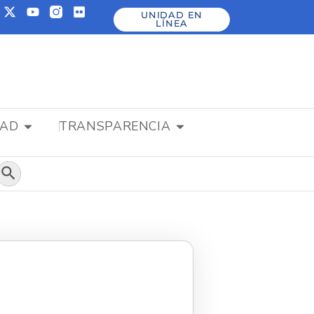
UNIDAD EN
LÍNEA
DAD
TRANSPARENCIA
Botón de búsqueda