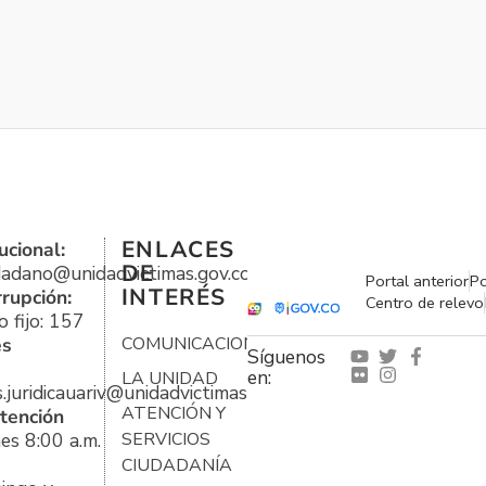
ENLACES
ucional:
DE
udadano@unidadvictimas.gov.co
Portal anterior
Po
INTERÉS
rrupción:
Centro de relevo
 fijo: 157
es
COMUNICACIONES
Síguenos
en:
LA UNIDAD
s.juridicauariv@unidadvictimas.gov.co
ATENCIÓN Y
tención
es 8:00 a.m.
SERVICIOS
CIUDADANÍA