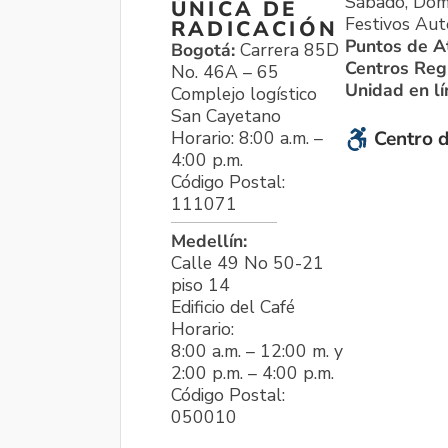
Sábado, Dom
ÚNICA DE
Festivos Aut
RADICACIÓN
Puntos de A
Bogotá:
Carrera 85D
Centros Reg
No. 46A – 65
Unidad en l
Complejo logístico
San Cayetano
Horario: 8:00 a.m. –
Centro d
4:00 p.m.
Código Postal:
111071
Medellín:
Calle 49 No 50-21
piso 14
Edificio del Café
Horario:
8:00 a.m. – 12:00 m. y
2:00 p.m. – 4:00 p.m.
Código Postal:
050010