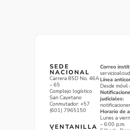
SEDE
Correo instit
NACIONAL
servicioalci
Carrera 85D No. 46A
Línea antico
– 65
Desde móvil o
Complejo logístico
Notificacion
San Cayetano
judiciales:
Conmutador: +57
notificacione
(601) 7965150
Horario de a
Lunes a viern
– 6:00 p.m.
VENTANILLA