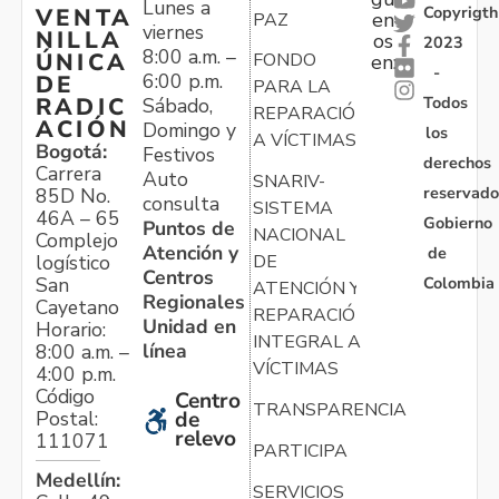
Lunes a
Copyrigth
VENTA
en
PAZ
viernes
NILLA
os
2023
8:00 a.m. –
ÚNICA
FONDO
en:
-
6:00 p.m.
DE
PARA LA
Todos
RADIC
Sábado,
REPARACIÓN
ACIÓN
Domingo y
los
A VÍCTIMAS
Bogotá:
Festivos
derechos
Carrera
Auto
SNARIV-
reservado
85D No.
consulta
SISTEMA
46A – 65
Gobierno
Puntos de
NACIONAL
Complejo
Atención y
de
logístico
DE
Centros
Colombia
San
ATENCIÓN Y
Regionales
Cayetano
REPARACIÓN
Unidad en
Horario:
INTEGRAL A
línea
8:00 a.m. –
VÍCTIMAS
4:00 p.m.
Código
Centro
TRANSPARENCIA
Postal:
de
relevo
111071
PARTICIPA
Medellín:
SERVICIOS