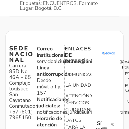
Etiquetas: ENCUENTROS, Formato
Lugar: Bogotá, D.C.
SEDE
Correo
ENLACES
NACIO
institucional:
DE
NAL
servicioalciudadano@unidadvictimas.gov.
INTERÉS
Carrera
Pol
Línea
85D No.
pr
anticorrupción:
COMUNICACIONES
46A – 65
Desde
Complejo
pr
LA UNIDAD
móvil o fijo:
logístico
C
157
San
ATENCIÓN Y
Notificaciones
Cayetano
M
SERVICIOS
judiciales:
Conmutador:
CIUDADANÍA
+57 (601)
notificaciones.juridicauariv@unidadvictim
7965150
Horario de
DATOS
Sí
atención
©
PARA LA
gu