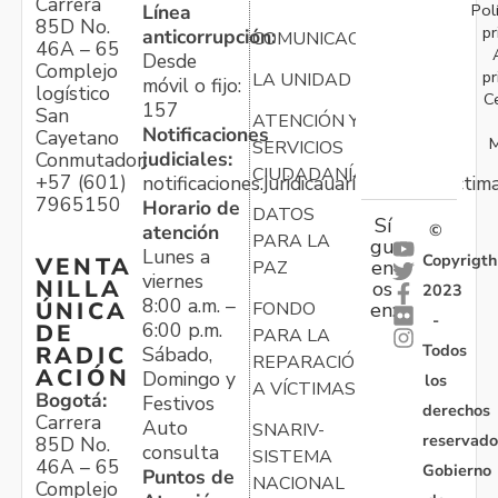
Carrera
Pol
Línea
85D No.
pr
anticorrupción:
COMUNICACIONES
46A – 65
Desde
Complejo
pr
LA UNIDAD
móvil o fijo:
logístico
C
157
San
ATENCIÓN Y
Notificaciones
Cayetano
M
SERVICIOS
judiciales:
Conmutador:
CIUDADANÍA
+57 (601)
notificaciones.juridicauariv@unidadvictim
7965150
Horario de
DATOS
Sí
atención
©
PARA LA
gu
Lunes a
Copyrigth
VENTA
en
PAZ
viernes
NILLA
os
2023
8:00 a.m. –
ÚNICA
FONDO
en:
-
6:00 p.m.
DE
PARA LA
Todos
RADIC
Sábado,
REPARACIÓN
ACIÓN
Domingo y
los
A VÍCTIMAS
Bogotá:
Festivos
derechos
Carrera
Auto
SNARIV-
reservado
85D No.
consulta
SISTEMA
46A – 65
Gobierno
Puntos de
NACIONAL
Complejo