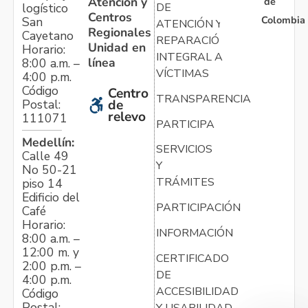
Atención y
de
logístico
DE
Centros
Colombia
San
ATENCIÓN Y
Regionales
Cayetano
REPARACIÓN
Unidad en
Horario:
INTEGRAL A
línea
8:00 a.m. –
VÍCTIMAS
4:00 p.m.
Código
Centro
TRANSPARENCIA
Postal:
de
relevo
111071
PARTICIPA
Medellín:
SERVICIOS
Calle 49
Y
No 50-21
TRÁMITES
piso 14
Edificio del
PARTICIPACIÓN
Café
Horario:
INFORMACIÓN
8:00 a.m. –
12:00 m. y
CERTIFICADO
2:00 p.m. –
DE
4:00 p.m.
ACCESIBILIDAD
Código
Postal:
Y USABILIDAD